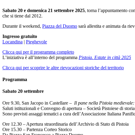
Sabato 20 e domenica 21 settembre 2025
, torna l’appuntamento co
che si tiene dal 2012.
Durante il weekend,
Piazza del Duomo
sarà allestita e animata da rievo
Ingresso gratuito
Locandina
|
Pieghevole
Clicca qui per il programma completo
L’iniziativa è all’interno del programma
Pistoia. Estate in città 2025
Clicca qui per scoprire le altre rievocazioni storiche del territorio
Programma
Sabato 20 settembre
Ore 9.30, San Jacopo in Castellare –
Il pane nella Pistoia
medievale:
Saluti istituzionali e Convegno di apertura – Società Pistoiese di storia
Sono previsti assaggi tematici a cura dell’Associazione Italiana Panific
Ore 12.30 – Apertura straordinaria dell’Archivio di Stato di Pistoia
Ore 15.30 – Partenza Corteo Storico
Da Piazza San Francesco a Piazza Duomo