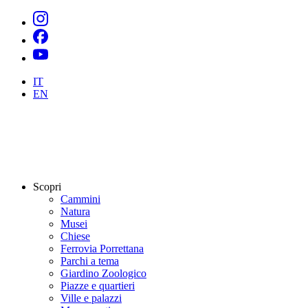
IT
EN
Scopri
Cammini
Natura
Musei
Chiese
Ferrovia Porrettana
Parchi a tema
Giardino Zoologico
Piazze e quartieri
Ville e palazzi