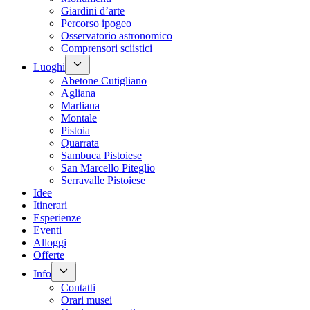
Giardini d’arte
Percorso ipogeo
Osservatorio astronomico
Comprensori sciistici
Luoghi
Abetone Cutigliano
Agliana
Marliana
Montale
Pistoia
Quarrata
Sambuca Pistoiese
San Marcello Piteglio
Serravalle Pistoiese
Idee
Itinerari
Esperienze
Eventi
Alloggi
Offerte
Info
Contatti
Orari musei