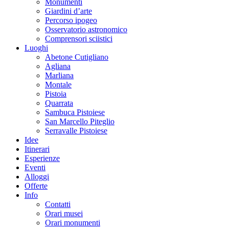
Monumenti
Giardini d’arte
Percorso ipogeo
Osservatorio astronomico
Comprensori sciistici
Luoghi
Abetone Cutigliano
Agliana
Marliana
Montale
Pistoia
Quarrata
Sambuca Pistoiese
San Marcello Piteglio
Serravalle Pistoiese
Idee
Itinerari
Esperienze
Eventi
Alloggi
Offerte
Info
Contatti
Orari musei
Orari monumenti