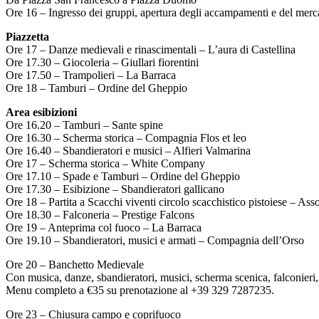
Ore 16 – Ingresso dei gruppi, apertura degli accampamenti e del mercat
Piazzetta
Ore 17 – Danze medievali e rinascimentali – L’aura di Castellina
Ore 17.30 – Giocoleria – Giullari fiorentini
Ore 17.50 – Trampolieri – La Barraca
Ore 18 – Tamburi – Ordine del Gheppio
Area esibizioni
Ore 16.20 – Tamburi – Sante spine
Ore 16.30 – Scherma storica – Compagnia Flos et leo
Ore 16.40 – Sbandieratori e musici – Alfieri Valmarina
Ore 17 – Scherma storica – White Company
Ore 17.10 – Spade e Tamburi – Ordine del Gheppio
Ore 17.30 – Esibizione – Sbandieratori gallicano
Ore 18 – Partita a Scacchi viventi circolo scacchistico pistoiese – As
Ore 18.30 – Falconeria – Prestige Falcons
Ore 19 – Anteprima col fuoco – La Barraca
Ore 19.10 – Sbandieratori, musici e armati – Compagnia dell’Orso
Ore 20 – Banchetto Medievale
Con musica, danze, sbandieratori, musici, scherma scenica, falconieri,
Menu completo a €35 su prenotazione al +39 329 7287235.
Ore 23 – Chiusura campo e coprifuoco