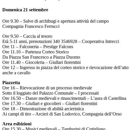
Domenica 21 settembre
Ore 9.30 – Salve di archibugi e apertura attività del campo
Compagnia Francesco Ferrucci
Ore 9.50 – Caccia al tesoro
Età 5-11 anni, prenotazioni 340 3546928 – Cooperativa Intrecci
Ore 11 – Falconeria – Prestige Falcons
Ore 11.10 – Partenza Corteo Storico
Da Piazza San Francesco a Piazza Duomo
Ore 11.40 – Giocoleria – Giullari fiorentini
Ore 12 – Ingresso in piazza del corteo storico e rievocazione dell’atto
anche a cavallo
Piazzetta
Ore 16 – Rievocazione di un processo medievale
Sotto il loggiato del Palazzo Comunale – I processati
Ore 16.50 – Danze medievali e rinascimentali – L’aura di Castellina
Ore 17.30 – Giullari e giocolieri – Giullari fiorentini
Ore 18 – Dimostrazione di abilità arcieristica
Ai campi di tiro – Arcieri di San Lodovico, Compagnia dell’Orso
Area esibizioni
Ore 15.30 – Musici medievali – Tamburini di Cutigliano