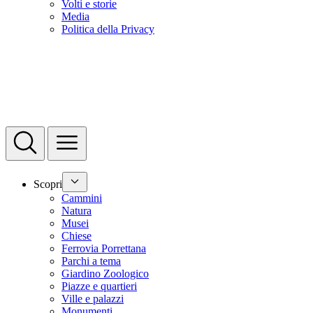
Volti e storie
Media
Politica della Privacy
Scopri
Cammini
Natura
Musei
Chiese
Ferrovia Porrettana
Parchi a tema
Giardino Zoologico
Piazze e quartieri
Ville e palazzi
Monumenti