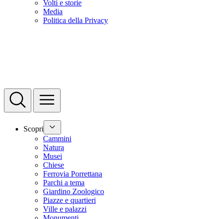
Volti e storie
Media
Politica della Privacy
Scopri
Cammini
Natura
Musei
Chiese
Ferrovia Porrettana
Parchi a tema
Giardino Zoologico
Piazze e quartieri
Ville e palazzi
Monumenti