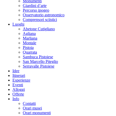
Monumenti
Giardini d’arte
Percorso ipogeo
Osservatorio astronomico
Comprensori sciistici
Luoghi
Abetone Cutigliano
Agliana
Marliana
Montale
Pistoia
Quarrata
Sambuca Pistoiese
San Marcello Piteglio
Serravalle Pistoiese
Idee
Itinerari
Esperienze
Eventi
Alloggi
Offerte
Info
Contatti
Orari musei
Orari monumenti