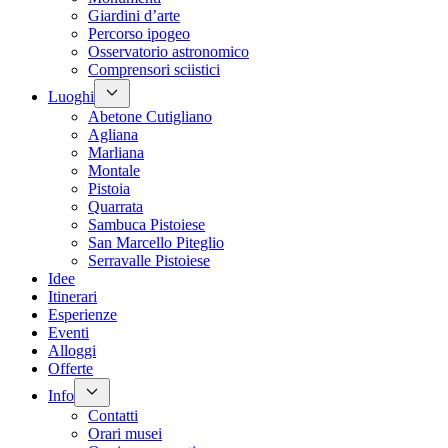
Giardini d’arte
Percorso ipogeo
Osservatorio astronomico
Comprensori sciistici
Luoghi
Abetone Cutigliano
Agliana
Marliana
Montale
Pistoia
Quarrata
Sambuca Pistoiese
San Marcello Piteglio
Serravalle Pistoiese
Idee
Itinerari
Esperienze
Eventi
Alloggi
Offerte
Info
Contatti
Orari musei