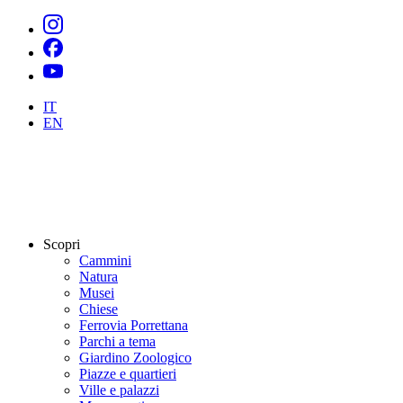
IT
EN
Scopri
Cammini
Natura
Musei
Chiese
Ferrovia Porrettana
Parchi a tema
Giardino Zoologico
Piazze e quartieri
Ville e palazzi