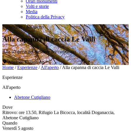
Orari monumenti
Volti e storie
Media
Politica della Privacy
Esperienze
/
All'aperto
Alla capanna di caccia Le Valli
Alla scoperta del mestiere del carbonaio
Abetone Cutigliano
Home
/
Esperienze
/
All'aperto
/
Alla capanna di caccia Le Valli
Esperienze
All'aperto
Abetone Cutigliano
Dove
Ritrovo: ore 13.50, Rifugio La Bicocca, località Doganaccia,
Abetone Cutigliano
Quando
Venerdì 5 agosto