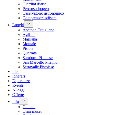
Giardini d’arte
Percorso ipogeo
Osservatorio astronomico
Comprensori sciistici
Luoghi
Abetone Cutigliano
Agliana
Marliana
Montale
Pistoia
Quarrata
Sambuca Pistoiese
San Marcello Piteglio
Serravalle Pistoiese
Idee
Itinerari
Esperienze
Eventi
Alloggi
Offerte
Info
Contatti
Orari musei