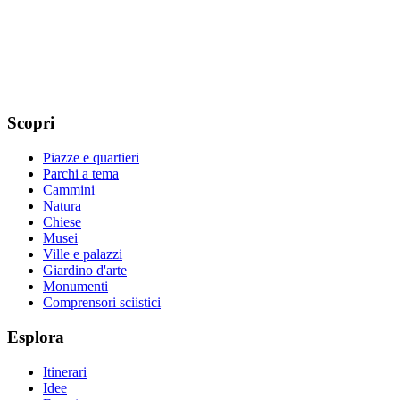
Scopri
Piazze e quartieri
Parchi a tema
Cammini
Natura
Chiese
Musei
Ville e palazzi
Giardino d'arte
Monumenti
Comprensori sciistici
Esplora
Itinerari
Idee