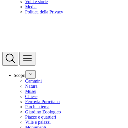
Volti e storie
Media
Politica della Privacy
Scopri
Cammini
Natura
Musei
Chiese
Ferrovia Porrettana
Parchi a tema
Giardino Zoologico
Piazze e quartieri
Ville e palazzi
Monumenti