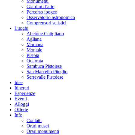
Monumenti
Giardini d’arte
Percorso ipogeo
Osservatorio astronomico
Comprensori sciistici
Luoghi
Abetone Cutigliano
Agliana
Marliana
Montale
Pistoia
Quarrata
Sambuca Pistoiese
San Marcello Piteglio
Serravalle Pistoiese
Idee
Itinerari
Esperienze
Eventi
Alloggi
Offerte
Info
Contatti
Orari musei
Orari monumenti