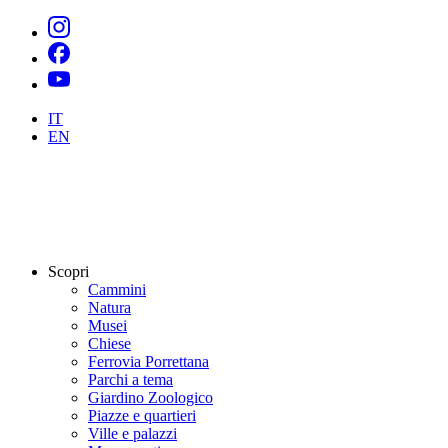
IT
EN
Scopri
Cammini
Natura
Musei
Chiese
Ferrovia Porrettana
Parchi a tema
Giardino Zoologico
Piazze e quartieri
Ville e palazzi