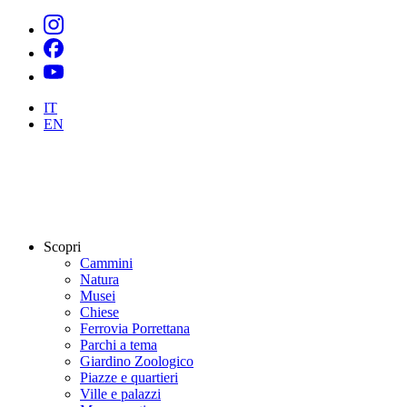
IT
EN
Scopri
Cammini
Natura
Musei
Chiese
Ferrovia Porrettana
Parchi a tema
Giardino Zoologico
Piazze e quartieri
Ville e palazzi