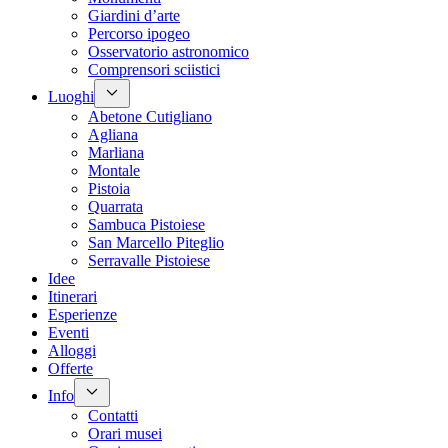
Giardini d’arte
Percorso ipogeo
Osservatorio astronomico
Comprensori sciistici
Luoghi
Abetone Cutigliano
Agliana
Marliana
Montale
Pistoia
Quarrata
Sambuca Pistoiese
San Marcello Piteglio
Serravalle Pistoiese
Idee
Itinerari
Esperienze
Eventi
Alloggi
Offerte
Info
Contatti
Orari musei