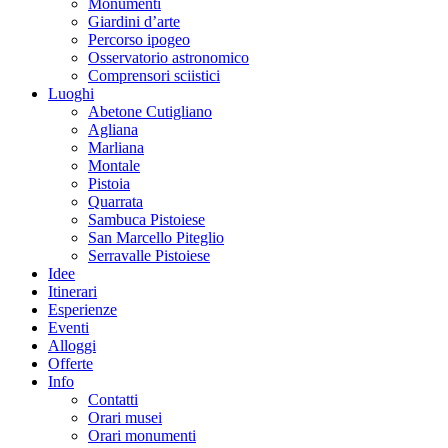
Monumenti
Giardini d’arte
Percorso ipogeo
Osservatorio astronomico
Comprensori sciistici
Luoghi
Abetone Cutigliano
Agliana
Marliana
Montale
Pistoia
Quarrata
Sambuca Pistoiese
San Marcello Piteglio
Serravalle Pistoiese
Idee
Itinerari
Esperienze
Eventi
Alloggi
Offerte
Info
Contatti
Orari musei
Orari monumenti