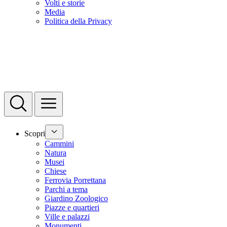
Volti e storie
Media
Politica della Privacy
Scopri
Cammini
Natura
Musei
Chiese
Ferrovia Porrettana
Parchi a tema
Giardino Zoologico
Piazze e quartieri
Ville e palazzi
Monumenti