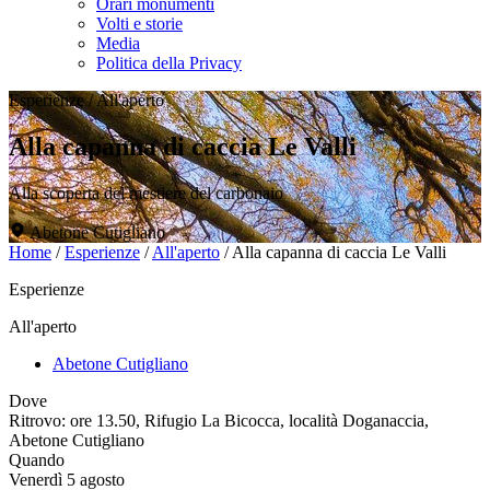
Orari monumenti
Volti e storie
Media
Politica della Privacy
Esperienze
/
All'aperto
Alla capanna di caccia Le Valli
Alla scoperta del mestiere del carbonaio
Abetone Cutigliano
Home
/
Esperienze
/
All'aperto
/
Alla capanna di caccia Le Valli
Esperienze
All'aperto
Abetone Cutigliano
Dove
Ritrovo: ore 13.50, Rifugio La Bicocca, località Doganaccia,
Abetone Cutigliano
Quando
Venerdì 5 agosto