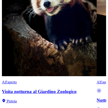
All'aperto
All'ape
Visita notturna al Giardino Zoologico
Nottu
Pistoia