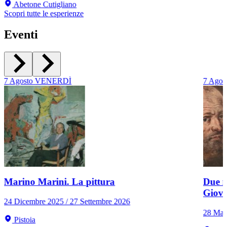
Abetone Cutigliano
Scopri tutte le esperienze
Eventi
7
Agosto
VENERDÌ
7
Agos
Marino Marini. La pittura
Due r
Giov
24 Dicembre 2025 / 27 Settembre 2026
28 Mar
Pistoia