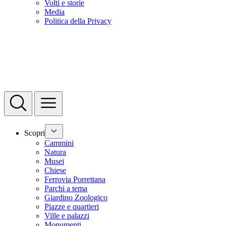
Volti e storie
Media
Politica della Privacy
Scopri
Cammini
Natura
Musei
Chiese
Ferrovia Porrettana
Parchi a tema
Giardino Zoologico
Piazze e quartieri
Ville e palazzi
Monumenti