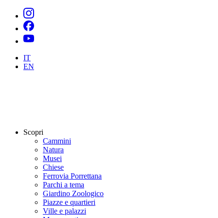
IT
EN
Scopri
Cammini
Natura
Musei
Chiese
Ferrovia Porrettana
Parchi a tema
Giardino Zoologico
Piazze e quartieri
Ville e palazzi