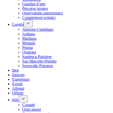
Giardini d’arte
Percorso ipogeo
Osservatorio astronomico
Comprensori sciistici
Luoghi
Abetone Cutigliano
Agliana
Marliana
Montale
Pistoia
Quarrata
Sambuca Pistoiese
San Marcello Piteglio
Serravalle Pistoiese
Idee
Itinerari
Esperienze
Eventi
Alloggi
Offerte
Info
Contatti
Orari musei