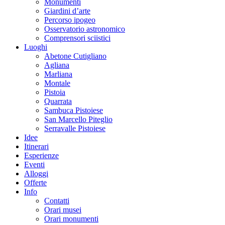
Monumenti
Giardini d’arte
Percorso ipogeo
Osservatorio astronomico
Comprensori sciistici
Luoghi
Abetone Cutigliano
Agliana
Marliana
Montale
Pistoia
Quarrata
Sambuca Pistoiese
San Marcello Piteglio
Serravalle Pistoiese
Idee
Itinerari
Esperienze
Eventi
Alloggi
Offerte
Info
Contatti
Orari musei
Orari monumenti