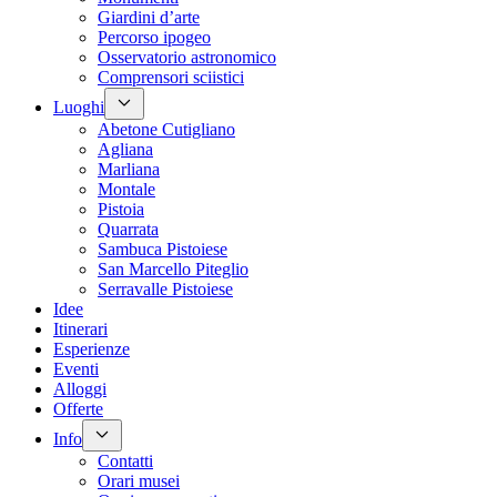
Giardini d’arte
Percorso ipogeo
Osservatorio astronomico
Comprensori sciistici
Luoghi
Abetone Cutigliano
Agliana
Marliana
Montale
Pistoia
Quarrata
Sambuca Pistoiese
San Marcello Piteglio
Serravalle Pistoiese
Idee
Itinerari
Esperienze
Eventi
Alloggi
Offerte
Info
Contatti
Orari musei