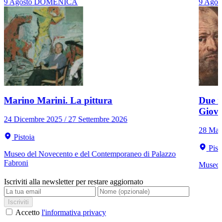
9
Agosto
DOMENICA
9
Agos
Marino Marini. La pittura
Due r
Giov
24 Dicembre 2025 / 27 Settembre 2026
28 Mar
Pistoia
Pist
Museo del Novecento e del Contemporaneo di Palazzo
Fabroni
Museo C
Iscriviti alla newsletter per restare aggiornato
Iscriviti
Accetto
l'informativa privacy