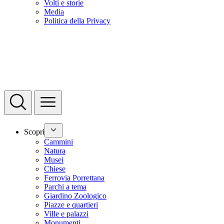
Volti e storie
Media
Politica della Privacy
Scopri
Cammini
Natura
Musei
Chiese
Ferrovia Porrettana
Parchi a tema
Giardino Zoologico
Piazze e quartieri
Ville e palazzi
Monumenti