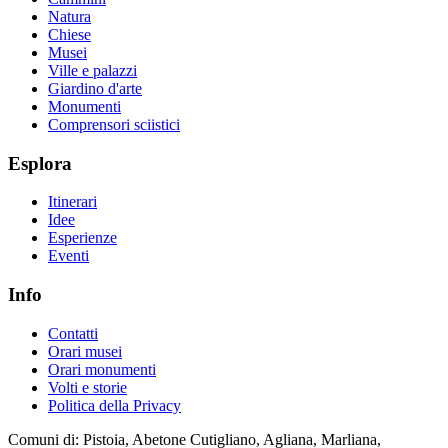
Natura
Chiese
Musei
Ville e palazzi
Giardino d'arte
Monumenti
Comprensori sciistici
Esplora
Itinerari
Idee
Esperienze
Eventi
Info
Contatti
Orari musei
Orari monumenti
Volti e storie
Politica della Privacy
Comuni di: Pistoia, Abetone Cutigliano, Agliana, Marliana,