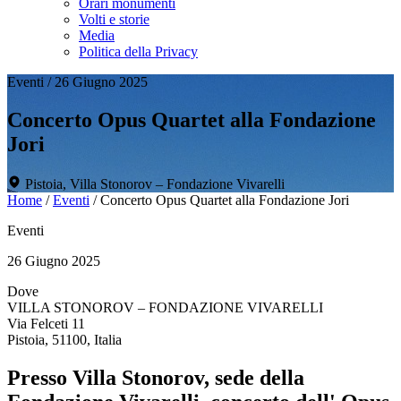
Orari monumenti
Volti e storie
Media
Politica della Privacy
Eventi
/
26 Giugno 2025
Concerto Opus Quartet alla Fondazione
Jori
Pistoia, Villa Stonorov – Fondazione Vivarelli
Home
/
Eventi
/
Concerto Opus Quartet alla Fondazione Jori
Eventi
26 Giugno 2025
Dove
VILLA STONOROV – FONDAZIONE VIVARELLI
Via Felceti 11
Pistoia, 51100, Italia
Presso Villa Stonorov, sede della