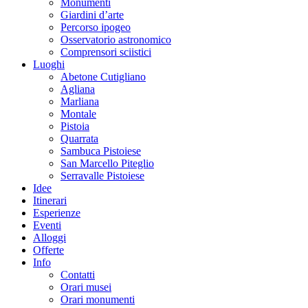
Monumenti
Giardini d’arte
Percorso ipogeo
Osservatorio astronomico
Comprensori sciistici
Luoghi
Abetone Cutigliano
Agliana
Marliana
Montale
Pistoia
Quarrata
Sambuca Pistoiese
San Marcello Piteglio
Serravalle Pistoiese
Idee
Itinerari
Esperienze
Eventi
Alloggi
Offerte
Info
Contatti
Orari musei
Orari monumenti