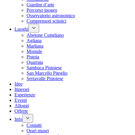
Giardini d’arte
Percorso ipogeo
Osservatorio astronomico
Comprensori sciistici
Luoghi
Abetone Cutigliano
Agliana
Marliana
Montale
Pistoia
Quarrata
Sambuca Pistoiese
San Marcello Piteglio
Serravalle Pistoiese
Idee
Itinerari
Esperienze
Eventi
Alloggi
Offerte
Info
Contatti
Orari musei