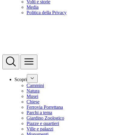
Volti e storie
Media
Politica della Privacy
Scopri
Cammini
Natura
Musei
Chiese
Ferrovia Porrettana
Parchi a tema
Giardino Zoologico
Piazze e quartieri
Ville e palazzi
Monumenti