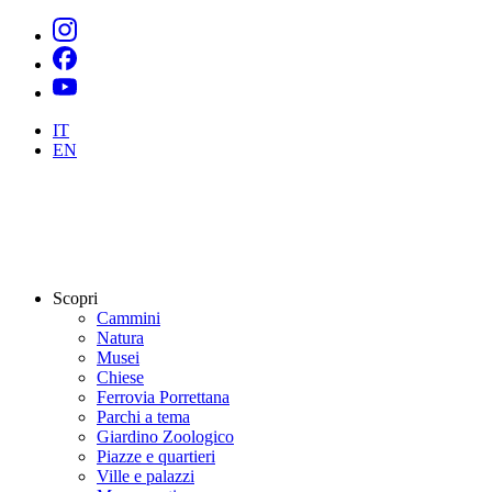
IT
EN
Scopri
Cammini
Natura
Musei
Chiese
Ferrovia Porrettana
Parchi a tema
Giardino Zoologico
Piazze e quartieri
Ville e palazzi