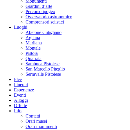
Monumenti
Giardini d’arte
Percorso ipogeo
Osservatorio astronomico
Comprensori sciistici
Luoghi
Abetone Cutigliano
Agliana
Marliana
Montale
Pistoia
Quarrata
Sambuca Pistoiese
San Marcello Piteglio
Serravalle Pistoiese
Idee
Itinerari
Esperienze
Eventi
Alloggi
Offerte
Info
Contatti
Orari musei
Orari monumenti