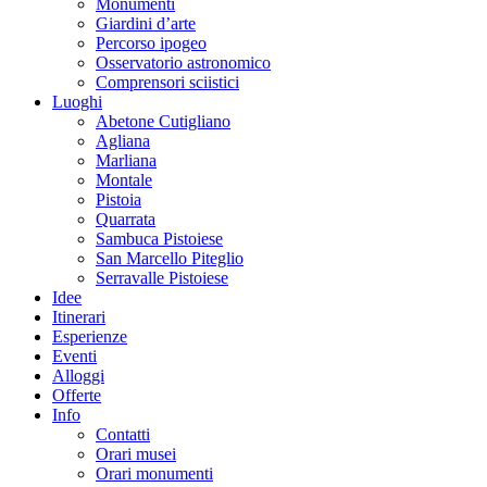
Monumenti
Giardini d’arte
Percorso ipogeo
Osservatorio astronomico
Comprensori sciistici
Luoghi
Abetone Cutigliano
Agliana
Marliana
Montale
Pistoia
Quarrata
Sambuca Pistoiese
San Marcello Piteglio
Serravalle Pistoiese
Idee
Itinerari
Esperienze
Eventi
Alloggi
Offerte
Info
Contatti
Orari musei
Orari monumenti