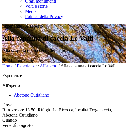
Orari monumenti
Volti e storie
Media
Politica della Privacy
Esperienze
/
All'aperto
Alla capanna di caccia Le Valli
Alla scoperta del mestiere del carbonaio
Abetone Cutigliano
Home
/
Esperienze
/
All'aperto
/
Alla capanna di caccia Le Valli
Esperienze
All'aperto
Abetone Cutigliano
Dove
Ritrovo: ore 13.50, Rifugio La Bicocca, località Doganaccia,
Abetone Cutigliano
Quando
Venerdì 5 agosto