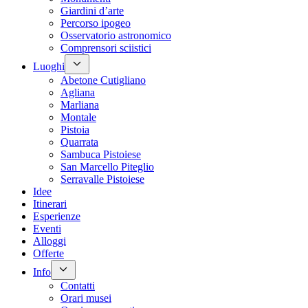
Giardini d’arte
Percorso ipogeo
Osservatorio astronomico
Comprensori sciistici
Luoghi
Abetone Cutigliano
Agliana
Marliana
Montale
Pistoia
Quarrata
Sambuca Pistoiese
San Marcello Piteglio
Serravalle Pistoiese
Idee
Itinerari
Esperienze
Eventi
Alloggi
Offerte
Info
Contatti
Orari musei