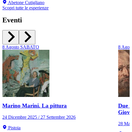
Abetone Cutigliano
Scopri tutte le esperienze
Eventi
8
Agosto
SABATO
8
Agos
Marino Marini. La pittura
Due r
Giov
24 Dicembre 2025 / 27 Settembre 2026
28 Mar
Pistoia