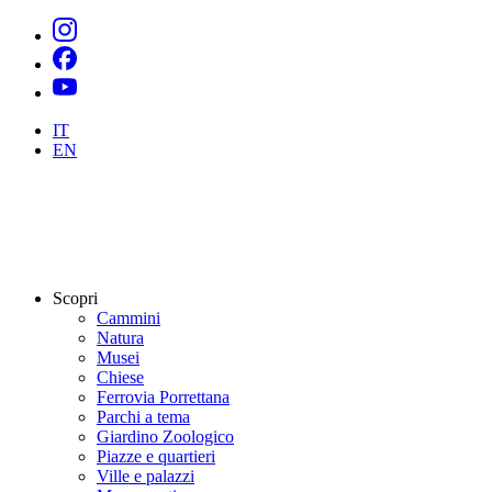
IT
EN
Scopri
Cammini
Natura
Musei
Chiese
Ferrovia Porrettana
Parchi a tema
Giardino Zoologico
Piazze e quartieri
Ville e palazzi