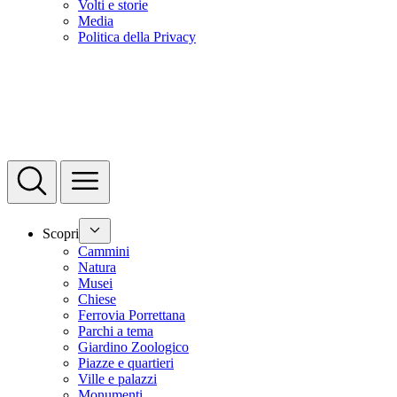
Volti e storie
Media
Politica della Privacy
Scopri
Cammini
Natura
Musei
Chiese
Ferrovia Porrettana
Parchi a tema
Giardino Zoologico
Piazze e quartieri
Ville e palazzi
Monumenti