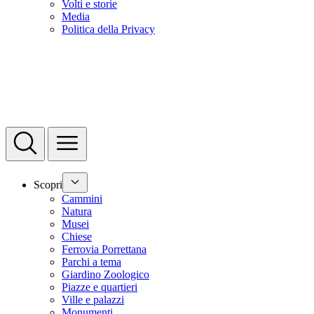
Volti e storie
Media
Politica della Privacy
Scopri
Cammini
Natura
Musei
Chiese
Ferrovia Porrettana
Parchi a tema
Giardino Zoologico
Piazze e quartieri
Ville e palazzi
Monumenti