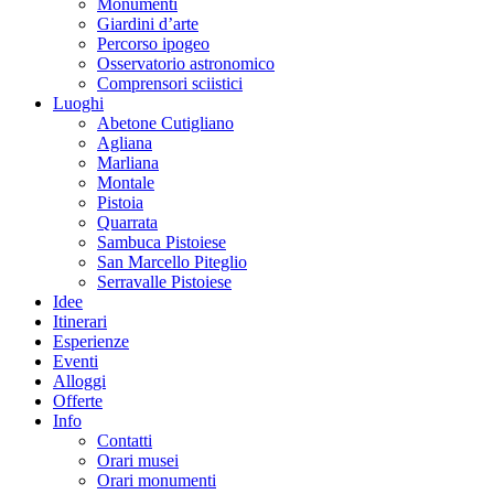
Monumenti
Giardini d’arte
Percorso ipogeo
Osservatorio astronomico
Comprensori sciistici
Luoghi
Abetone Cutigliano
Agliana
Marliana
Montale
Pistoia
Quarrata
Sambuca Pistoiese
San Marcello Piteglio
Serravalle Pistoiese
Idee
Itinerari
Esperienze
Eventi
Alloggi
Offerte
Info
Contatti
Orari musei
Orari monumenti