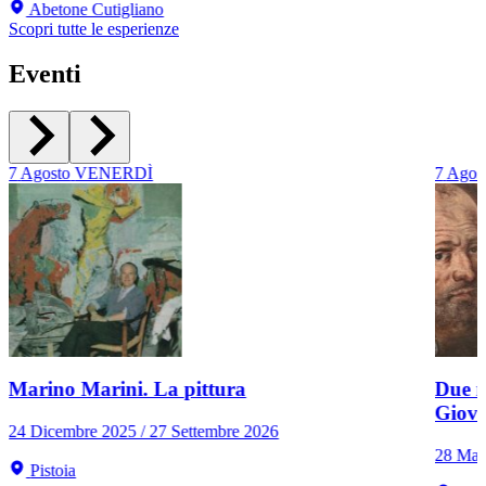
Abetone Cutigliano
Scopri tutte le esperienze
Eventi
7
Agosto
VENERDÌ
7
Agos
Marino Marini. La pittura
Due r
Giov
24 Dicembre 2025 / 27 Settembre 2026
28 Mar
Pistoia