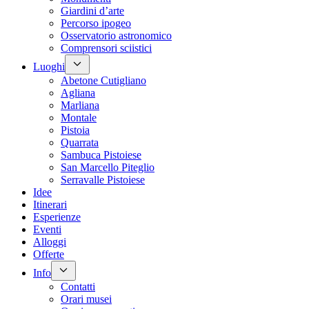
Giardini d’arte
Percorso ipogeo
Osservatorio astronomico
Comprensori sciistici
Luoghi
Abetone Cutigliano
Agliana
Marliana
Montale
Pistoia
Quarrata
Sambuca Pistoiese
San Marcello Piteglio
Serravalle Pistoiese
Idee
Itinerari
Esperienze
Eventi
Alloggi
Offerte
Info
Contatti
Orari musei