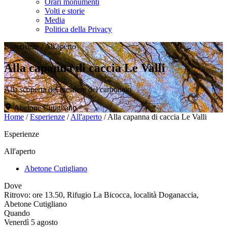
Orari monumenti
Volti e storie
Media
Politica della Privacy
Esperienze
/
All'aperto
Alla capanna di caccia Le Valli
Alla scoperta del mestiere del carbonaio
Abetone Cutigliano
Home
/
Esperienze
/
All'aperto
/
Alla capanna di caccia Le Valli
Esperienze
All'aperto
Abetone Cutigliano
Dove
Ritrovo: ore 13.50, Rifugio La Bicocca, località Doganaccia,
Abetone Cutigliano
Quando
Venerdì 5 agosto