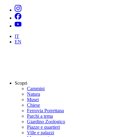
IT
EN
Scopri
Cammini
Natura
Musei
Chiese
Ferrovia Porrettana
Parchi a tema
Giardino Zoologico
Piazze e quartieri
Ville e palazzi