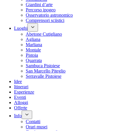
Giardini d’arte
Percorso ipogeo
Osservatorio astronomico
Comprensori sciistici
Luoghi
Abetone Cutigliano
Agliana
Marliana
Montale
Pistoia
Quarrata
Sambuca Pistoiese
San Marcello Piteglio
Serravalle Pistoiese
Idee
Itinerari
Esperienze
Eventi
Alloggi
Offerte
Info
Contatti
Orari musei