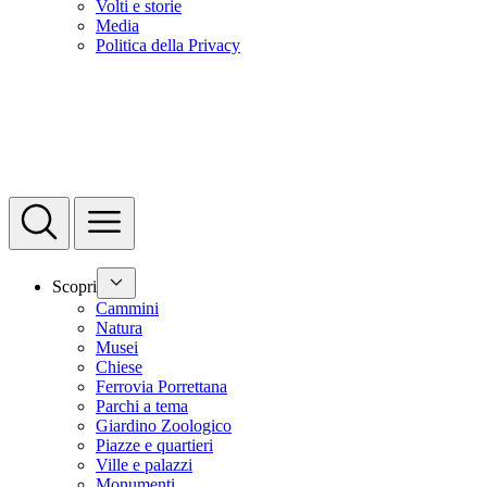
Volti e storie
Media
Politica della Privacy
Scopri
Cammini
Natura
Musei
Chiese
Ferrovia Porrettana
Parchi a tema
Giardino Zoologico
Piazze e quartieri
Ville e palazzi
Monumenti