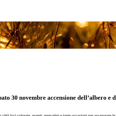
bato 30 novembre accensione dell’albero e de
n città luci colorate, eventi, mercatini e tante occasioni per assaporare le 