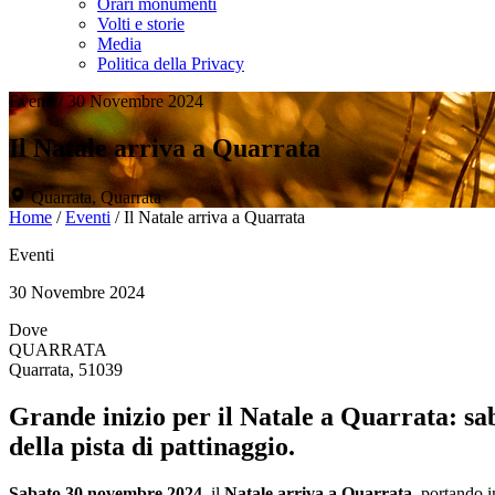
Orari monumenti
Volti e storie
Media
Politica della Privacy
Eventi
/
30 Novembre 2024
Il Natale arriva a Quarrata
Quarrata, Quarrata
Home
/
Eventi
/
Il Natale arriva a Quarrata
Eventi
30 Novembre 2024
Dove
QUARRATA
Quarrata, 51039
Grande inizio per il Natale a Quarrata: sa
della pista di pattinaggio.
Sabato 30 novembre 2024
, il
Natale arriva a Quarrata
, portando i