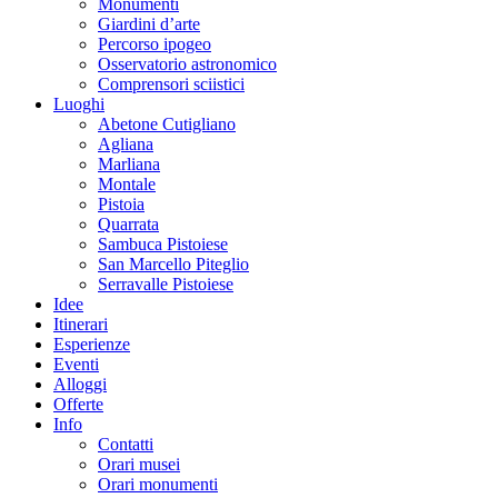
Monumenti
Giardini d’arte
Percorso ipogeo
Osservatorio astronomico
Comprensori sciistici
Luoghi
Abetone Cutigliano
Agliana
Marliana
Montale
Pistoia
Quarrata
Sambuca Pistoiese
San Marcello Piteglio
Serravalle Pistoiese
Idee
Itinerari
Esperienze
Eventi
Alloggi
Offerte
Info
Contatti
Orari musei
Orari monumenti