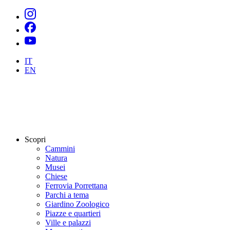
IT
EN
Scopri
Cammini
Natura
Musei
Chiese
Ferrovia Porrettana
Parchi a tema
Giardino Zoologico
Piazze e quartieri
Ville e palazzi