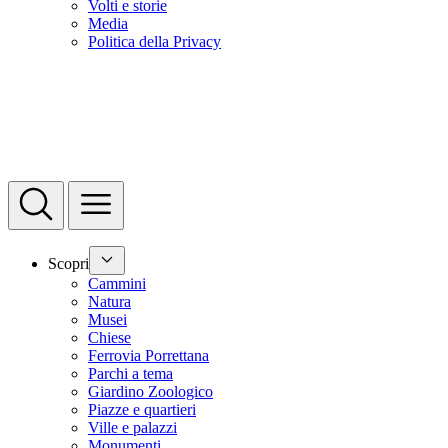
Volti e storie
Media
Politica della Privacy
Scopri
Cammini
Natura
Musei
Chiese
Ferrovia Porrettana
Parchi a tema
Giardino Zoologico
Piazze e quartieri
Ville e palazzi
Monumenti