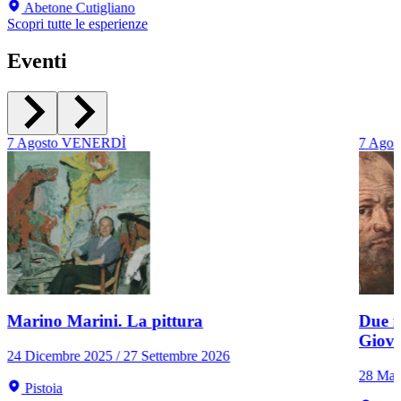
Abetone Cutigliano
Scopri tutte le esperienze
Eventi
7
Agosto
VENERDÌ
7
Agos
Marino Marini. La pittura
Due r
Giov
24 Dicembre 2025 / 27 Settembre 2026
28 Mar
Pistoia