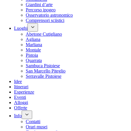
Giardini d’arte
Percorso ipogeo
Osservatorio astronomico
Comprensori sciistici
Luoghi
Abetone Cutigliano
Agliana
Marliana
Montale
Pistoia
Quarrata
Sambuca Pistoiese
San Marcello Piteglio
Serravalle Pistoiese
Idee
Itinerari
Esperienze
Eventi
Alloggi
Offerte
Info
Contatti
Orari musei