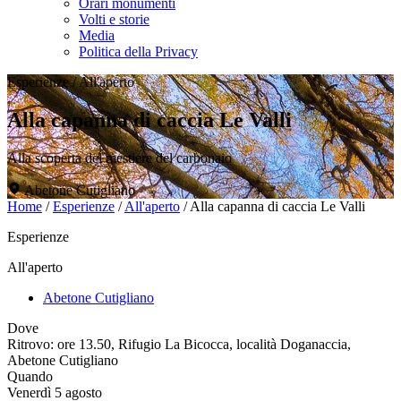
Orari monumenti
Volti e storie
Media
Politica della Privacy
Esperienze
/
All'aperto
Alla capanna di caccia Le Valli
Alla scoperta del mestiere del carbonaio
Abetone Cutigliano
Home
/
Esperienze
/
All'aperto
/
Alla capanna di caccia Le Valli
Esperienze
All'aperto
Abetone Cutigliano
Dove
Ritrovo: ore 13.50, Rifugio La Bicocca, località Doganaccia,
Abetone Cutigliano
Quando
Venerdì 5 agosto