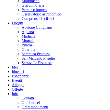
Monumenti
Giardini d’arte
Percorso ipogeo
Osservatorio astronomico
Comprensori sciistici
Luoghi
Abetone Cutigliano
Agliana
Marliana
Montale
Pistoia
Quarrata
Sambuca Pistoiese
San Marcello Piteglio
Serravalle Pistoiese
Idee
Itinerari
Esperienze
Eventi
Alloggi
Offerte
Info
Contatti
Orari musei
Orari monumenti