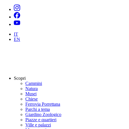
IT
EN
Scopri
Cammini
Natura
Musei
Chiese
Ferrovia Porrettana
Parchi a tema
Giardino Zoologico
Piazze e quartieri
Ville e palazzi