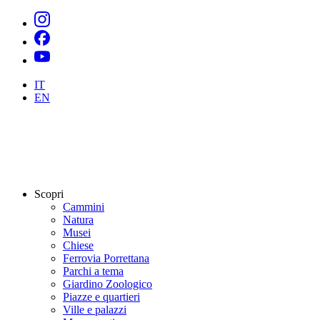
IT
EN
Scopri
Cammini
Natura
Musei
Chiese
Ferrovia Porrettana
Parchi a tema
Giardino Zoologico
Piazze e quartieri
Ville e palazzi