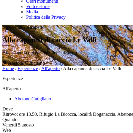
Orari monumenti
Volti e storie
Media
Politica della Privacy
Esperienze
/
All'aperto
Alla capanna di caccia Le Valli
Alla scoperta del mestiere del carbonaio
Abetone Cutigliano
Home
/
Esperienze
/
All'aperto
/
Alla capanna di caccia Le Valli
Esperienze
All'aperto
Abetone Cutigliano
Dove
Ritrovo: ore 13.50, Rifugio La Bicocca, località Doganaccia, Abetone
Quando
Venerdì 5 agosto
Web