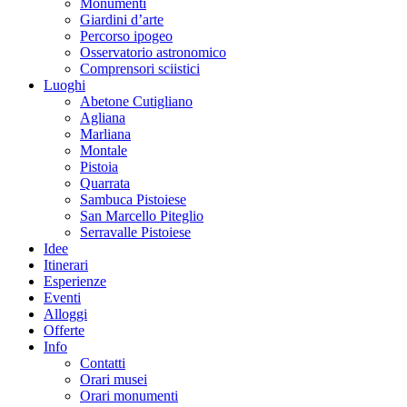
Monumenti
Giardini d’arte
Percorso ipogeo
Osservatorio astronomico
Comprensori sciistici
Luoghi
Abetone Cutigliano
Agliana
Marliana
Montale
Pistoia
Quarrata
Sambuca Pistoiese
San Marcello Piteglio
Serravalle Pistoiese
Idee
Itinerari
Esperienze
Eventi
Alloggi
Offerte
Info
Contatti
Orari musei
Orari monumenti