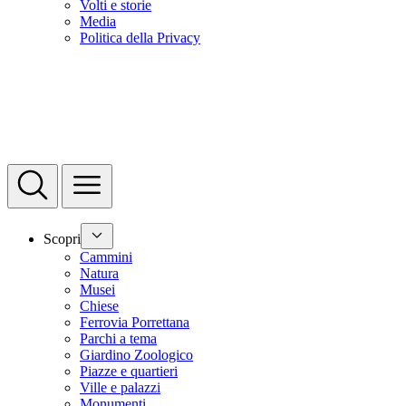
Volti e storie
Media
Politica della Privacy
Scopri
Cammini
Natura
Musei
Chiese
Ferrovia Porrettana
Parchi a tema
Giardino Zoologico
Piazze e quartieri
Ville e palazzi
Monumenti