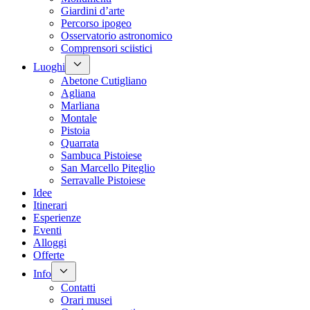
Giardini d’arte
Percorso ipogeo
Osservatorio astronomico
Comprensori sciistici
Luoghi
Abetone Cutigliano
Agliana
Marliana
Montale
Pistoia
Quarrata
Sambuca Pistoiese
San Marcello Piteglio
Serravalle Pistoiese
Idee
Itinerari
Esperienze
Eventi
Alloggi
Offerte
Info
Contatti
Orari musei