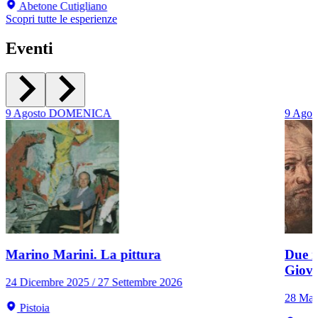
Abetone Cutigliano
Scopri tutte le esperienze
Eventi
9
Agosto
DOMENICA
9
Agos
Marino Marini. La pittura
Due r
Giov
24 Dicembre 2025 / 27 Settembre 2026
28 Mar
Pistoia