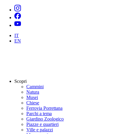
IT
EN
Scopri
Cammini
Natura
Musei
Chiese
Ferrovia Porrettana
Parchi a tema
Giardino Zoologico
Piazze e quartieri
Ville e palazzi