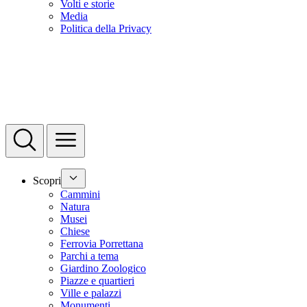
Volti e storie
Media
Politica della Privacy
Scopri
Cammini
Natura
Musei
Chiese
Ferrovia Porrettana
Parchi a tema
Giardino Zoologico
Piazze e quartieri
Ville e palazzi
Monumenti