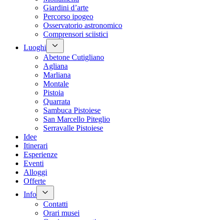
Giardini d’arte
Percorso ipogeo
Osservatorio astronomico
Comprensori sciistici
Luoghi
Abetone Cutigliano
Agliana
Marliana
Montale
Pistoia
Quarrata
Sambuca Pistoiese
San Marcello Piteglio
Serravalle Pistoiese
Idee
Itinerari
Esperienze
Eventi
Alloggi
Offerte
Info
Contatti
Orari musei