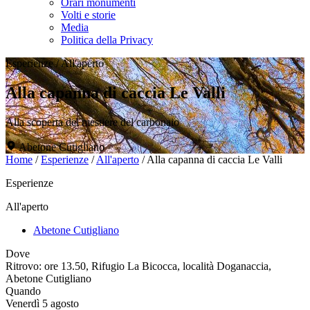
Orari monumenti
Volti e storie
Media
Politica della Privacy
Esperienze
/
All'aperto
Alla capanna di caccia Le Valli
Alla scoperta del mestiere del carbonaio
Abetone Cutigliano
Home
/
Esperienze
/
All'aperto
/
Alla capanna di caccia Le Valli
Esperienze
All'aperto
Abetone Cutigliano
Dove
Ritrovo: ore 13.50, Rifugio La Bicocca, località Doganaccia,
Abetone Cutigliano
Quando
Venerdì 5 agosto