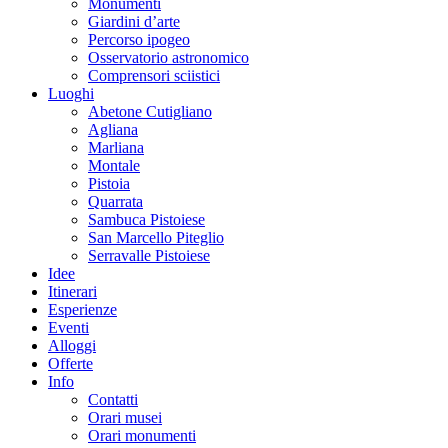
Monumenti
Giardini d’arte
Percorso ipogeo
Osservatorio astronomico
Comprensori sciistici
Luoghi
Abetone Cutigliano
Agliana
Marliana
Montale
Pistoia
Quarrata
Sambuca Pistoiese
San Marcello Piteglio
Serravalle Pistoiese
Idee
Itinerari
Esperienze
Eventi
Alloggi
Offerte
Info
Contatti
Orari musei
Orari monumenti