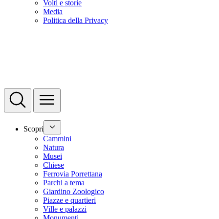
Volti e storie
Media
Politica della Privacy
Scopri
Cammini
Natura
Musei
Chiese
Ferrovia Porrettana
Parchi a tema
Giardino Zoologico
Piazze e quartieri
Ville e palazzi
Monumenti