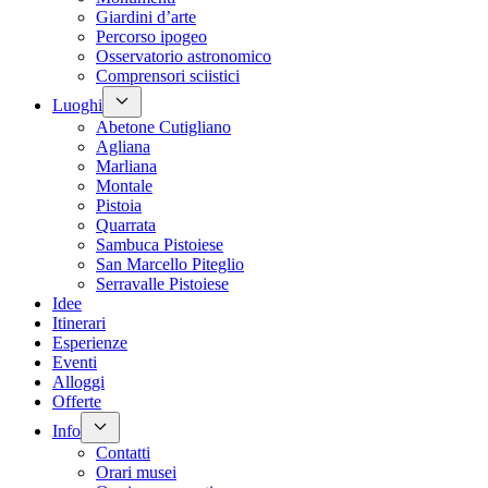
Giardini d’arte
Percorso ipogeo
Osservatorio astronomico
Comprensori sciistici
Luoghi
Abetone Cutigliano
Agliana
Marliana
Montale
Pistoia
Quarrata
Sambuca Pistoiese
San Marcello Piteglio
Serravalle Pistoiese
Idee
Itinerari
Esperienze
Eventi
Alloggi
Offerte
Info
Contatti
Orari musei