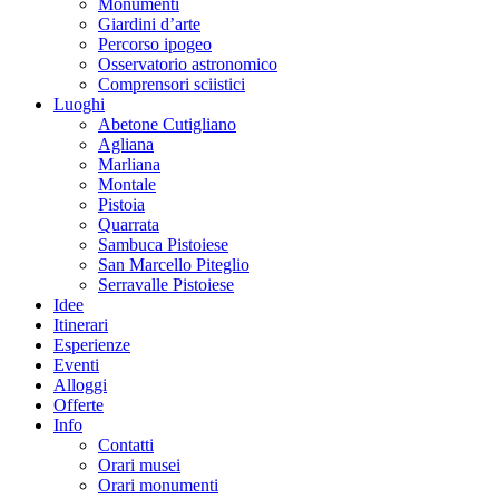
Monumenti
Giardini d’arte
Percorso ipogeo
Osservatorio astronomico
Comprensori sciistici
Luoghi
Abetone Cutigliano
Agliana
Marliana
Montale
Pistoia
Quarrata
Sambuca Pistoiese
San Marcello Piteglio
Serravalle Pistoiese
Idee
Itinerari
Esperienze
Eventi
Alloggi
Offerte
Info
Contatti
Orari musei
Orari monumenti