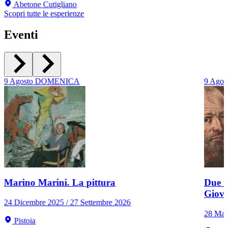
Abetone Cutigliano
Scopri tutte le esperienze
Eventi
9
Agosto
DOMENICA
9
Agos
Marino Marini. La pittura
Due r
Giov
24 Dicembre 2025 / 27 Settembre 2026
28 Mar
Pistoia