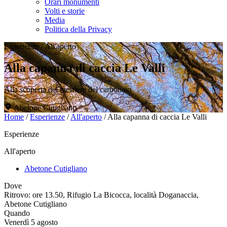
Orari monumenti
Volti e storie
Media
Politica della Privacy
Esperienze
/
All'aperto
Alla capanna di caccia Le Valli
Alla scoperta del mestiere del carbonaio
Abetone Cutigliano
Home
/
Esperienze
/
All'aperto
/
Alla capanna di caccia Le Valli
Esperienze
All'aperto
Abetone Cutigliano
Dove
Ritrovo: ore 13.50, Rifugio La Bicocca, località Doganaccia,
Abetone Cutigliano
Quando
Venerdì 5 agosto