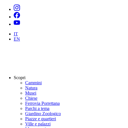
IT
EN
Scopri
Cammini
Natura
Musei
Chiese
Ferrovia Porrettana
Parchi a tema
Giardino Zoologico
Piazze e quartieri
Ville e palazzi