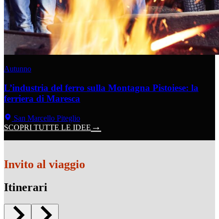
Autunno
L’industria del ferro sulla Montagna Pistoiese: la
ferriera di Maresca
San Marcello Piteglio
SCOPRI TUTTE LE IDEE
Invito al viaggio
Itinerari