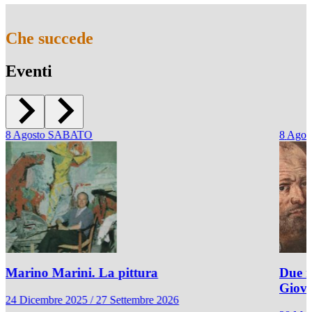
Che succede
Eventi
8
Agosto
SABATO
8
Agos
Marino Marini. La pittura
Due r
Giov
24 Dicembre 2025 / 27 Settembre 2026