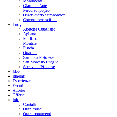
Monumenti
Giardini d’arte
Percorso ipogeo
Osservatorio astronomico
Comprensori sciistici
Luoghi
Abetone Cutigliano
Agliana
Marliana
Montale
Pistoia
Quarrata
Sambuca Pistoiese
San Marcello Piteglio
Serravalle Pistoiese
Idee
Itinerari
Esperienze
Eventi
Alloggi
Offerte
Info
Contatti
Orari musei
Orari monumenti