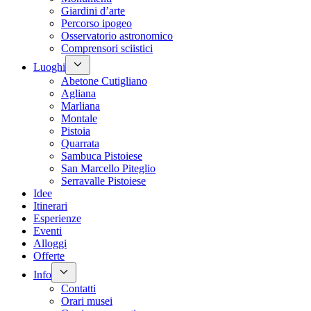
Giardini d’arte
Percorso ipogeo
Osservatorio astronomico
Comprensori sciistici
Luoghi
Abetone Cutigliano
Agliana
Marliana
Montale
Pistoia
Quarrata
Sambuca Pistoiese
San Marcello Piteglio
Serravalle Pistoiese
Idee
Itinerari
Esperienze
Eventi
Alloggi
Offerte
Info
Contatti
Orari musei