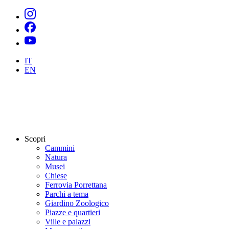
IT
EN
Scopri
Cammini
Natura
Musei
Chiese
Ferrovia Porrettana
Parchi a tema
Giardino Zoologico
Piazze e quartieri
Ville e palazzi