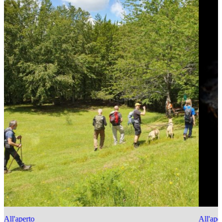
All'aperto
All'ape