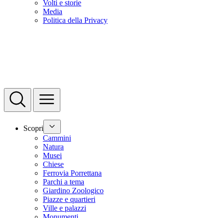
Volti e storie
Media
Politica della Privacy
Scopri
Cammini
Natura
Musei
Chiese
Ferrovia Porrettana
Parchi a tema
Giardino Zoologico
Piazze e quartieri
Ville e palazzi
Monumenti