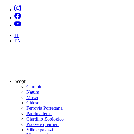
IT
EN
Scopri
Cammini
Natura
Musei
Chiese
Ferrovia Porrettana
Parchi a tema
Giardino Zoologico
Piazze e quartieri
Ville e palazzi