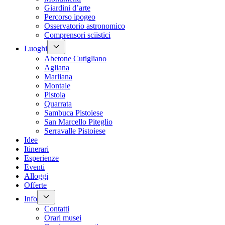
Giardini d’arte
Percorso ipogeo
Osservatorio astronomico
Comprensori sciistici
Luoghi
Abetone Cutigliano
Agliana
Marliana
Montale
Pistoia
Quarrata
Sambuca Pistoiese
San Marcello Piteglio
Serravalle Pistoiese
Idee
Itinerari
Esperienze
Eventi
Alloggi
Offerte
Info
Contatti
Orari musei