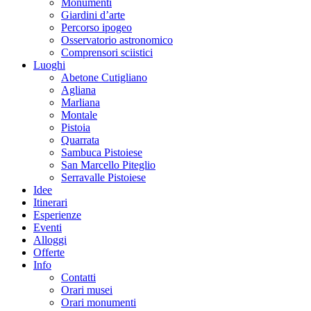
Monumenti
Giardini d’arte
Percorso ipogeo
Osservatorio astronomico
Comprensori sciistici
Luoghi
Abetone Cutigliano
Agliana
Marliana
Montale
Pistoia
Quarrata
Sambuca Pistoiese
San Marcello Piteglio
Serravalle Pistoiese
Idee
Itinerari
Esperienze
Eventi
Alloggi
Offerte
Info
Contatti
Orari musei
Orari monumenti