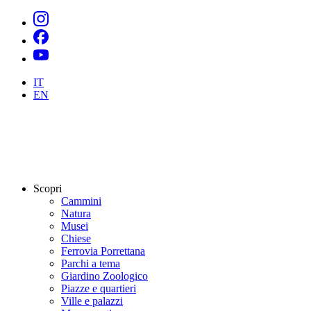
IT
EN
Scopri
Cammini
Natura
Musei
Chiese
Ferrovia Porrettana
Parchi a tema
Giardino Zoologico
Piazze e quartieri
Ville e palazzi