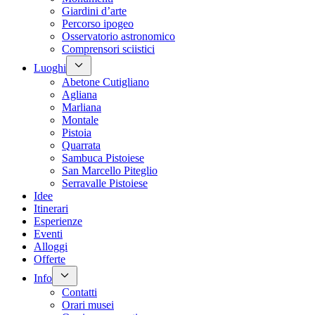
Giardini d’arte
Percorso ipogeo
Osservatorio astronomico
Comprensori sciistici
Luoghi
Abetone Cutigliano
Agliana
Marliana
Montale
Pistoia
Quarrata
Sambuca Pistoiese
San Marcello Piteglio
Serravalle Pistoiese
Idee
Itinerari
Esperienze
Eventi
Alloggi
Offerte
Info
Contatti
Orari musei