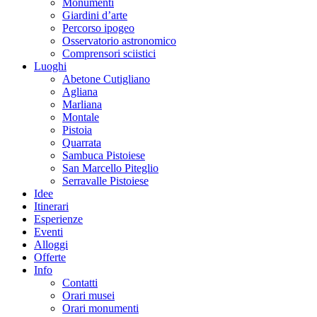
Monumenti
Giardini d’arte
Percorso ipogeo
Osservatorio astronomico
Comprensori sciistici
Luoghi
Abetone Cutigliano
Agliana
Marliana
Montale
Pistoia
Quarrata
Sambuca Pistoiese
San Marcello Piteglio
Serravalle Pistoiese
Idee
Itinerari
Esperienze
Eventi
Alloggi
Offerte
Info
Contatti
Orari musei
Orari monumenti