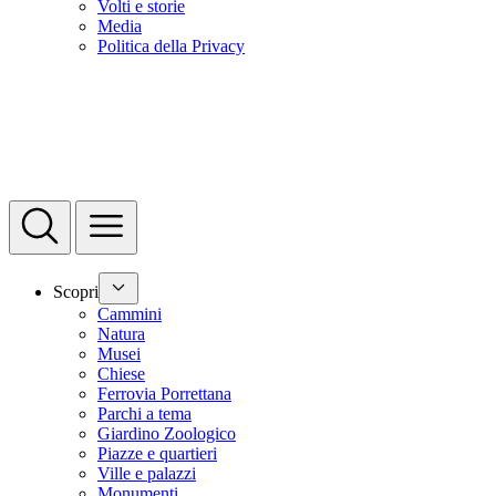
Volti e storie
Media
Politica della Privacy
Scopri
Cammini
Natura
Musei
Chiese
Ferrovia Porrettana
Parchi a tema
Giardino Zoologico
Piazze e quartieri
Ville e palazzi
Monumenti