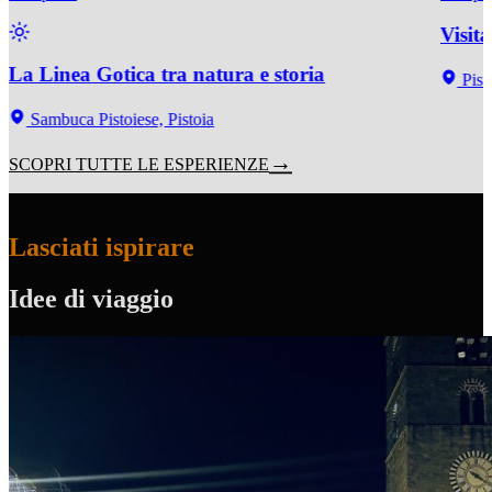
Visit
La Linea Gotica tra natura e storia
Pist
Sambuca Pistoiese, Pistoia
SCOPRI TUTTE LE ESPERIENZE
Lasciati ispirare
Idee di viaggio