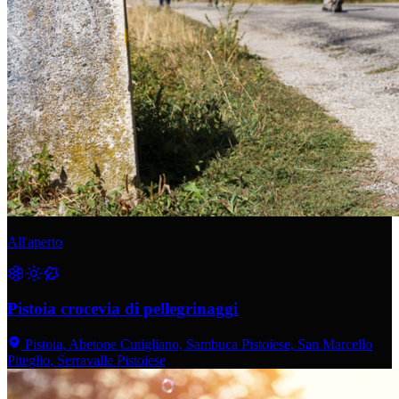
All'aperto
Pistoia crocevia di pellegrinaggi
Pistoia, Abetone Cutigliano, Sambuca Pistoiese, San Marcello
Piteglio, Serravalle Pistoiese