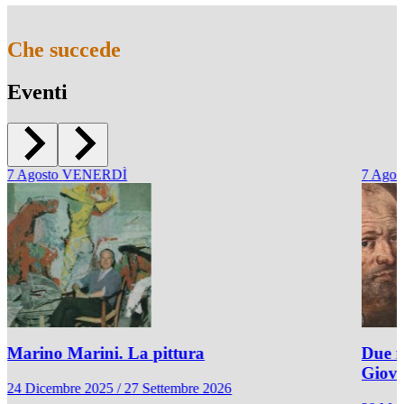
Che succede
Eventi
7
Agosto
VENERDÌ
7
Agos
Marino Marini. La pittura
Due r
Giov
24 Dicembre 2025 / 27 Settembre 2026