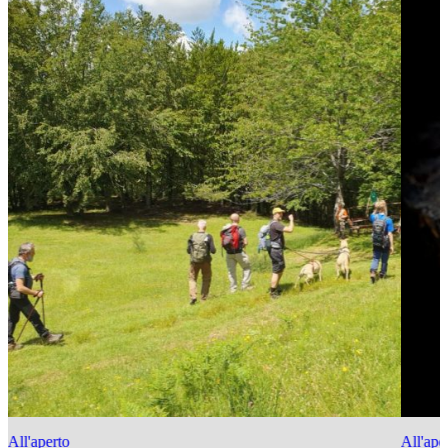
All'aperto
All'ape