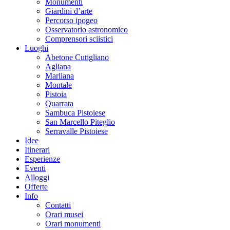
Monumenti
Giardini d’arte
Percorso ipogeo
Osservatorio astronomico
Comprensori sciistici
Luoghi
Abetone Cutigliano
Agliana
Marliana
Montale
Pistoia
Quarrata
Sambuca Pistoiese
San Marcello Piteglio
Serravalle Pistoiese
Idee
Itinerari
Esperienze
Eventi
Alloggi
Offerte
Info
Contatti
Orari musei
Orari monumenti