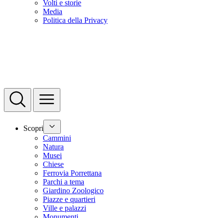
Volti e storie
Media
Politica della Privacy
Scopri
Cammini
Natura
Musei
Chiese
Ferrovia Porrettana
Parchi a tema
Giardino Zoologico
Piazze e quartieri
Ville e palazzi
Monumenti