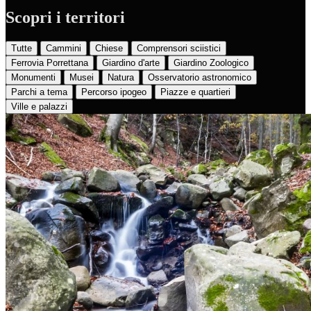
Scopri i territori
Tutte
Cammini
Chiese
Comprensori sciistici
Ferrovia Porrettana
Giardino d'arte
Giardino Zoologico
Monumenti
Musei
Natura
Osservatorio astronomico
Parchi a tema
Percorso ipogeo
Piazze e quartieri
Ville e palazzi