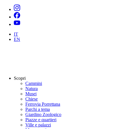
IT
EN
Scopri
Cammini
Natura
Musei
Chiese
Ferrovia Porrettana
Parchi a tema
Giardino Zoologico
Piazze e quartieri
Ville e palazzi