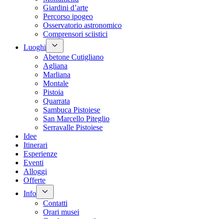
Giardini d’arte
Percorso ipogeo
Osservatorio astronomico
Comprensori sciistici
Luoghi
Abetone Cutigliano
Agliana
Marliana
Montale
Pistoia
Quarrata
Sambuca Pistoiese
San Marcello Piteglio
Serravalle Pistoiese
Idee
Itinerari
Esperienze
Eventi
Alloggi
Offerte
Info
Contatti
Orari musei