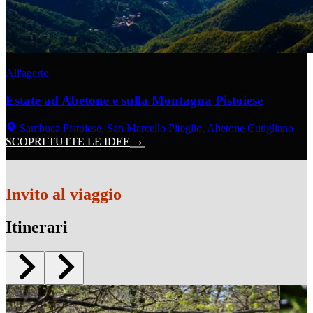
All'aperto
Estate ad Abetone e sulla Montagna Pistoiese
Sambuca Pistoiese, San Marcello Piteglio, Abetone Cutigliano
SCOPRI TUTTE LE IDEE
Invito al viaggio
Itinerari