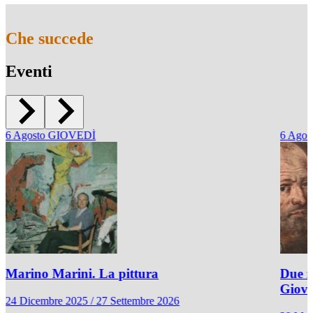
Che succede
Eventi
6
Agosto
GIOVEDÌ
6
Agos
Marino Marini. La pittura
Due r
Giov
24 Dicembre 2025 / 27 Settembre 2026