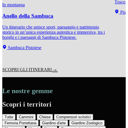
Tosco 
In montagna
Pist
Anello della Sambuca
Un itinerario che unisce sport, paesaggio e patrimonio
storico in un’unica esperienza autentica e immersiva, tra i
borghi e i paesaggi di Sambuca Pistoiese.
Sambuca Pistoiese
SCOPRI GLI ITINERARI
Le nostre gemme
Scopri i territori
Tutte
Cammini
Chiese
Comprensori sciistici
Ferrovia Porrettana
Giardino d'arte
Giardino Zoologico