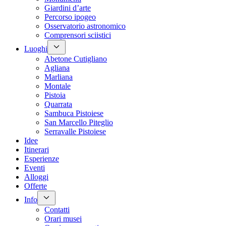
Giardini d’arte
Percorso ipogeo
Osservatorio astronomico
Comprensori sciistici
Luoghi
Abetone Cutigliano
Agliana
Marliana
Montale
Pistoia
Quarrata
Sambuca Pistoiese
San Marcello Piteglio
Serravalle Pistoiese
Idee
Itinerari
Esperienze
Eventi
Alloggi
Offerte
Info
Contatti
Orari musei