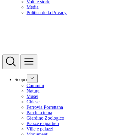
Volti e storie
Media
Politica della Privacy
Scopri
Cammini
Natura
Musei
Chiese
Ferrovia Porrettana
Parchi a tema
Giardino Zoologico
Piazze e quartieri
Ville e palazzi
Monumenti