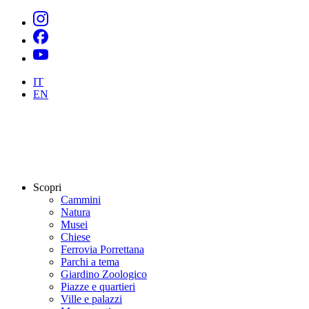
IT
EN
Scopri
Cammini
Natura
Musei
Chiese
Ferrovia Porrettana
Parchi a tema
Giardino Zoologico
Piazze e quartieri
Ville e palazzi