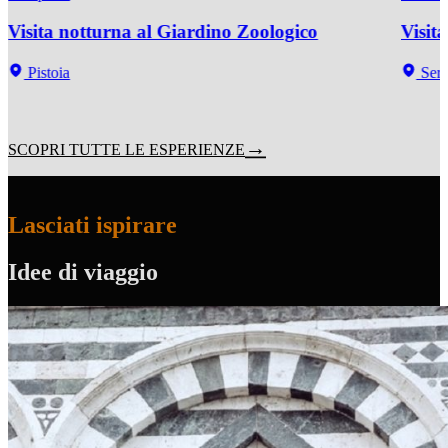
Visita notturna al Giardino Zoologico
Visit
Pistoia
Serra
SCOPRI TUTTE LE ESPERIENZE
Lasciati ispirare
Idee di viaggio