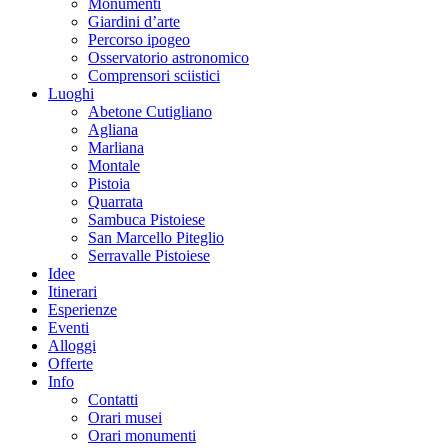
Monumenti
Giardini d’arte
Percorso ipogeo
Osservatorio astronomico
Comprensori sciistici
Luoghi
Abetone Cutigliano
Agliana
Marliana
Montale
Pistoia
Quarrata
Sambuca Pistoiese
San Marcello Piteglio
Serravalle Pistoiese
Idee
Itinerari
Esperienze
Eventi
Alloggi
Offerte
Info
Contatti
Orari musei
Orari monumenti