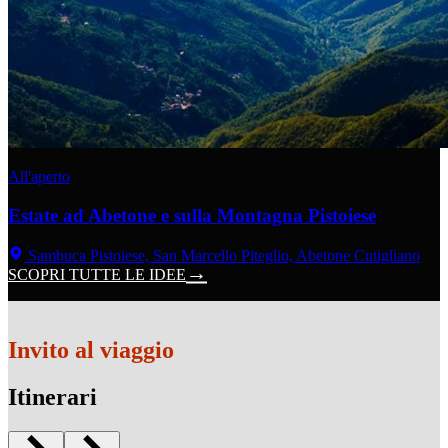
All'aperto
Estate ad Abetone e sulla Montagna Pistoiese
Sambuca Pistoiese, San Marcello Piteglio, Abetone Cutigliano
SCOPRI TUTTE LE IDEE
Invito al viaggio
Itinerari