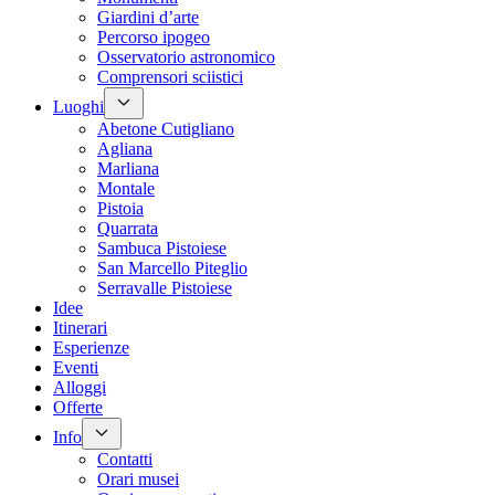
Giardini d’arte
Percorso ipogeo
Osservatorio astronomico
Comprensori sciistici
Luoghi
Abetone Cutigliano
Agliana
Marliana
Montale
Pistoia
Quarrata
Sambuca Pistoiese
San Marcello Piteglio
Serravalle Pistoiese
Idee
Itinerari
Esperienze
Eventi
Alloggi
Offerte
Info
Contatti
Orari musei