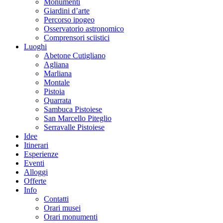
Monumenti
Giardini d’arte
Percorso ipogeo
Osservatorio astronomico
Comprensori sciistici
Luoghi
Abetone Cutigliano
Agliana
Marliana
Montale
Pistoia
Quarrata
Sambuca Pistoiese
San Marcello Piteglio
Serravalle Pistoiese
Idee
Itinerari
Esperienze
Eventi
Alloggi
Offerte
Info
Contatti
Orari musei
Orari monumenti