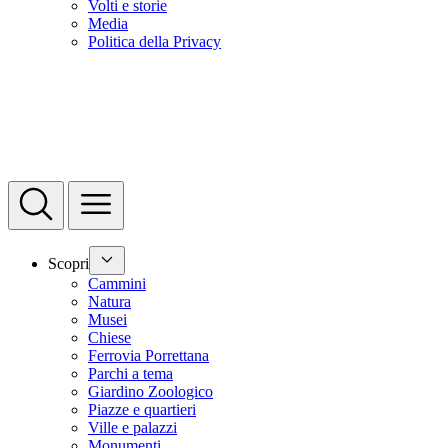
Volti e storie
Media
Politica della Privacy
Scopri
Cammini
Natura
Musei
Chiese
Ferrovia Porrettana
Parchi a tema
Giardino Zoologico
Piazze e quartieri
Ville e palazzi
Monumenti