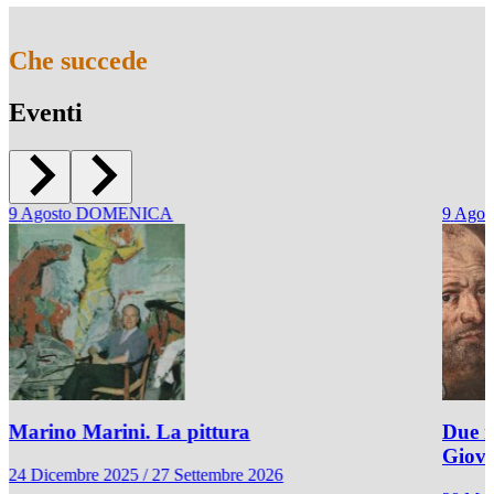
Che succede
Eventi
9
Agosto
DOMENICA
9
Agos
Marino Marini. La pittura
Due r
Giov
24 Dicembre 2025 / 27 Settembre 2026