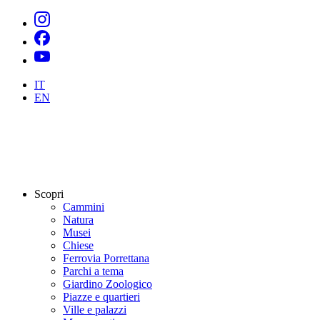
IT
EN
Scopri
Cammini
Natura
Musei
Chiese
Ferrovia Porrettana
Parchi a tema
Giardino Zoologico
Piazze e quartieri
Ville e palazzi