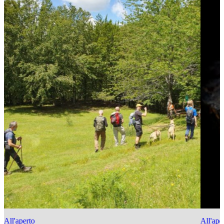
All'aperto
All'ape