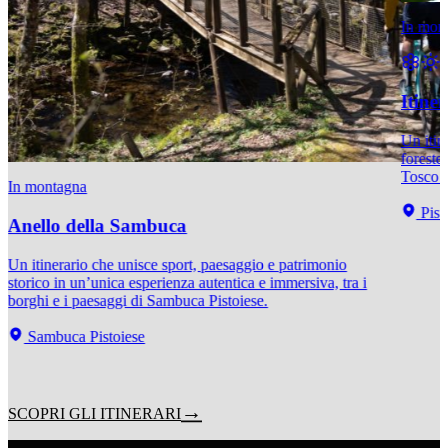
In mon
Itiner
Un itine
foreste
Tosco 
In montagna
Pist
Anello della Sambuca
Un itinerario che unisce sport, paesaggio e patrimonio
storico in un’unica esperienza autentica e immersiva, tra i
borghi e i paesaggi di Sambuca Pistoiese.
Sambuca Pistoiese
SCOPRI GLI ITINERARI