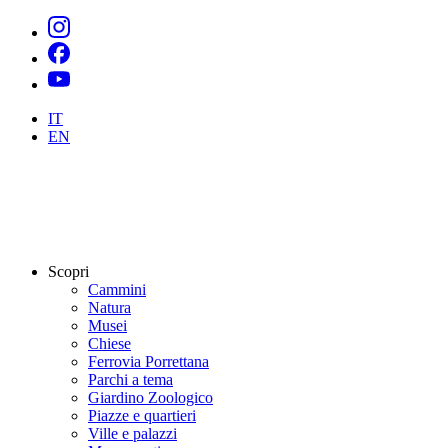
IT
EN
Scopri
Cammini
Natura
Musei
Chiese
Ferrovia Porrettana
Parchi a tema
Giardino Zoologico
Piazze e quartieri
Ville e palazzi