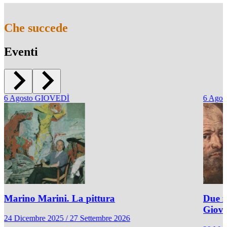
Che succede
Eventi
6
Agosto
GIOVEDÌ
6
Agos
Marino Marini. La pittura
Due r
Giov
24 Dicembre 2025 / 27 Settembre 2026