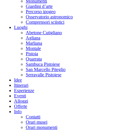
Monumenti
Giardini d’arte
Percorso ipogeo
Osservatorio astronomico
Comprensori sciistici
Luoghi
Abetone Cutigliano
Agliana
Marliana
Montale
Pistoia
Quarrata
Sambuca Pistoiese
San Marcello Piteglio
Serravalle Pistoiese
Idee
Itinerari
Esperienze
Eventi
Alloggi
Offerte
Info
Contatti
Orari musei
Orari monumenti