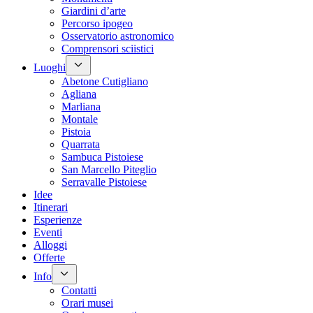
Giardini d’arte
Percorso ipogeo
Osservatorio astronomico
Comprensori sciistici
Luoghi
Abetone Cutigliano
Agliana
Marliana
Montale
Pistoia
Quarrata
Sambuca Pistoiese
San Marcello Piteglio
Serravalle Pistoiese
Idee
Itinerari
Esperienze
Eventi
Alloggi
Offerte
Info
Contatti
Orari musei