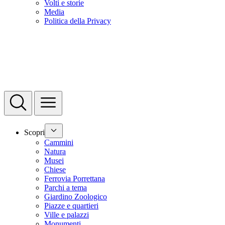
Volti e storie
Media
Politica della Privacy
Scopri
Cammini
Natura
Musei
Chiese
Ferrovia Porrettana
Parchi a tema
Giardino Zoologico
Piazze e quartieri
Ville e palazzi
Monumenti