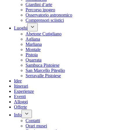
Giardini d’arte
Percorso ipogeo
Osservatorio astronomico
Comprensori sciistici
Luoghi
Abetone Cutigliano
Agliana
Marliana
Montale
Pistoia
Quarrata
Sambuca Pistoiese
San Marcello Piteglio
Serravalle Pistoiese
Idee
Itinerari
Esperienze
Eventi
Alloggi
Offerte
Info
Contatti
Orari musei