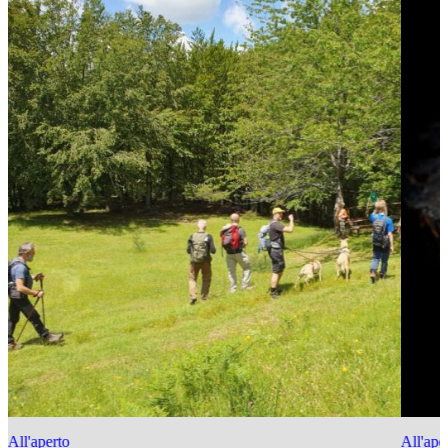
All'aperto
All'ape