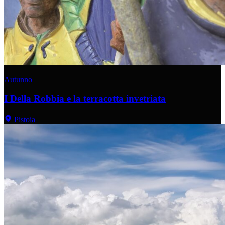
Autunno
I Della Robbia e la terracotta invetriata
Pistoia