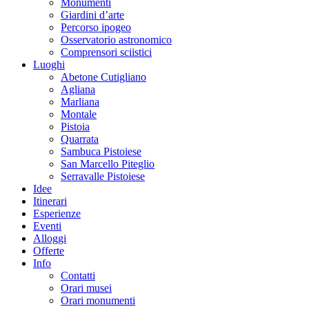
Monumenti
Giardini d’arte
Percorso ipogeo
Osservatorio astronomico
Comprensori sciistici
Luoghi
Abetone Cutigliano
Agliana
Marliana
Montale
Pistoia
Quarrata
Sambuca Pistoiese
San Marcello Piteglio
Serravalle Pistoiese
Idee
Itinerari
Esperienze
Eventi
Alloggi
Offerte
Info
Contatti
Orari musei
Orari monumenti