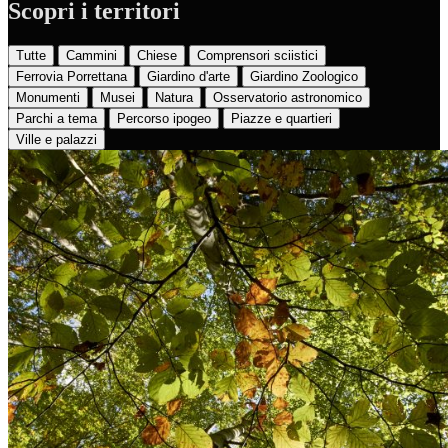
Scopri i territori
Tutte
Cammini
Chiese
Comprensori sciistici
Ferrovia Porrettana
Giardino d'arte
Giardino Zoologico
Monumenti
Musei
Natura
Osservatorio astronomico
Parchi a tema
Percorso ipogeo
Piazze e quartieri
Ville e palazzi