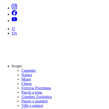
IT
EN
Scopri
Cammini
Natura
Musei
Chiese
Ferrovia Porrettana
Parchi a tema
Giardino Zoologico
Piazze e quartieri
Ville e palazzi