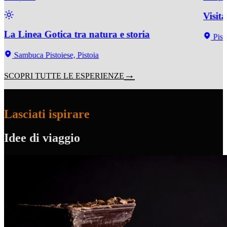
Visit
La Linea Gotica tra natura e storia
Pist
Sambuca Pistoiese, Pistoia
SCOPRI TUTTE LE ESPERIENZE
Lasciati ispirare
Idee di viaggio