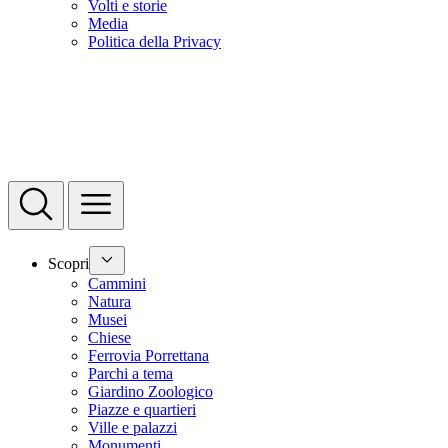
Volti e storie
Media
Politica della Privacy
Scopri
Cammini
Natura
Musei
Chiese
Ferrovia Porrettana
Parchi a tema
Giardino Zoologico
Piazze e quartieri
Ville e palazzi
Monumenti