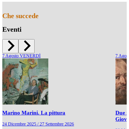
Che succede
Eventi
7
Agosto
VENERDÌ
7
Agos
Marino Marini. La pittura
Due r
Giov
24 Dicembre 2025 / 27 Settembre 2026