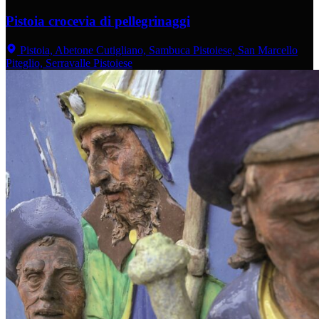
Pistoia crocevia di pellegrinaggi
Pistoia, Abetone Cutigliano, Sambuca Pistoiese, San Marcello
Piteglio, Serravalle Pistoiese