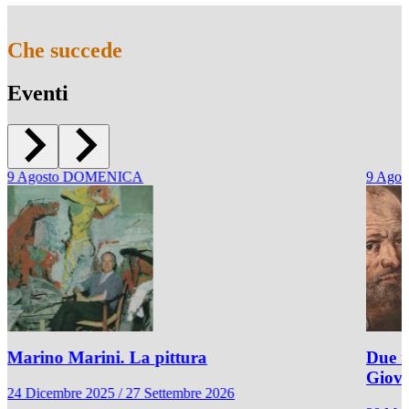
Che succede
Eventi
9
Agosto
DOMENICA
9
Agos
Marino Marini. La pittura
Due r
Giov
24 Dicembre 2025 / 27 Settembre 2026