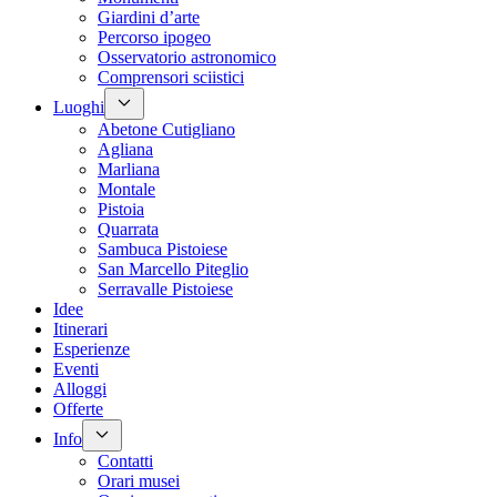
Giardini d’arte
Percorso ipogeo
Osservatorio astronomico
Comprensori sciistici
Luoghi
Abetone Cutigliano
Agliana
Marliana
Montale
Pistoia
Quarrata
Sambuca Pistoiese
San Marcello Piteglio
Serravalle Pistoiese
Idee
Itinerari
Esperienze
Eventi
Alloggi
Offerte
Info
Contatti
Orari musei