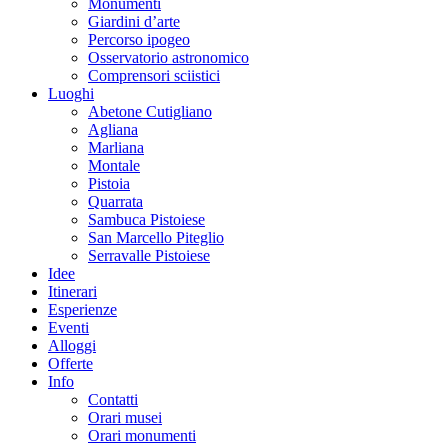
Monumenti
Giardini d’arte
Percorso ipogeo
Osservatorio astronomico
Comprensori sciistici
Luoghi
Abetone Cutigliano
Agliana
Marliana
Montale
Pistoia
Quarrata
Sambuca Pistoiese
San Marcello Piteglio
Serravalle Pistoiese
Idee
Itinerari
Esperienze
Eventi
Alloggi
Offerte
Info
Contatti
Orari musei
Orari monumenti