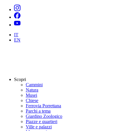
IT
EN
Scopri
Cammini
Natura
Musei
Chiese
Ferrovia Porrettana
Parchi a tema
Giardino Zoologico
Piazze e quartieri
Ville e palazzi