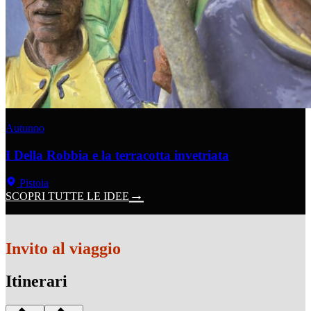
Autunno
I Della Robbia e la terracotta invetriata
Pistoia
SCOPRI TUTTE LE IDEE
Invito al viaggio
Itinerari