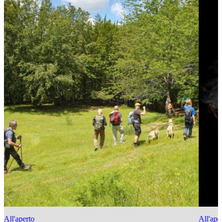
All'aperto
All'ape