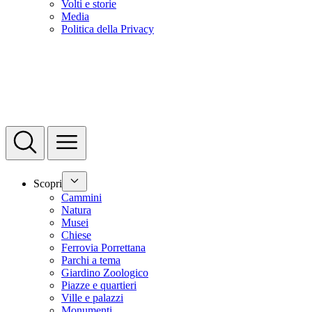
Volti e storie
Media
Politica della Privacy
Scopri
Cammini
Natura
Musei
Chiese
Ferrovia Porrettana
Parchi a tema
Giardino Zoologico
Piazze e quartieri
Ville e palazzi
Monumenti