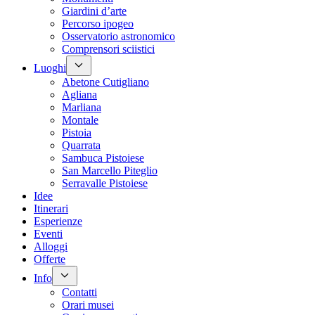
Giardini d’arte
Percorso ipogeo
Osservatorio astronomico
Comprensori sciistici
Luoghi
Abetone Cutigliano
Agliana
Marliana
Montale
Pistoia
Quarrata
Sambuca Pistoiese
San Marcello Piteglio
Serravalle Pistoiese
Idee
Itinerari
Esperienze
Eventi
Alloggi
Offerte
Info
Contatti
Orari musei