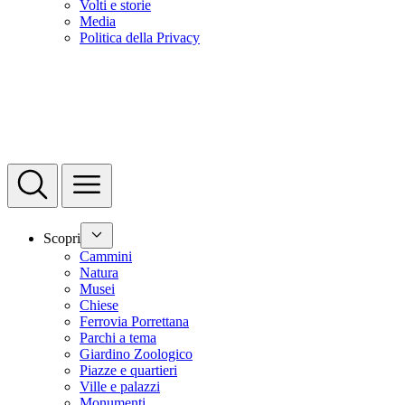
Volti e storie
Media
Politica della Privacy
Scopri
Cammini
Natura
Musei
Chiese
Ferrovia Porrettana
Parchi a tema
Giardino Zoologico
Piazze e quartieri
Ville e palazzi
Monumenti