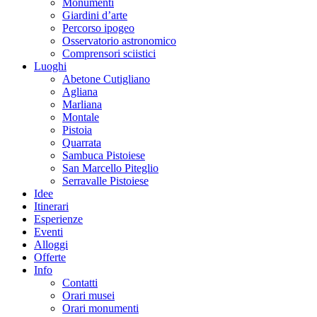
Monumenti
Giardini d’arte
Percorso ipogeo
Osservatorio astronomico
Comprensori sciistici
Luoghi
Abetone Cutigliano
Agliana
Marliana
Montale
Pistoia
Quarrata
Sambuca Pistoiese
San Marcello Piteglio
Serravalle Pistoiese
Idee
Itinerari
Esperienze
Eventi
Alloggi
Offerte
Info
Contatti
Orari musei
Orari monumenti