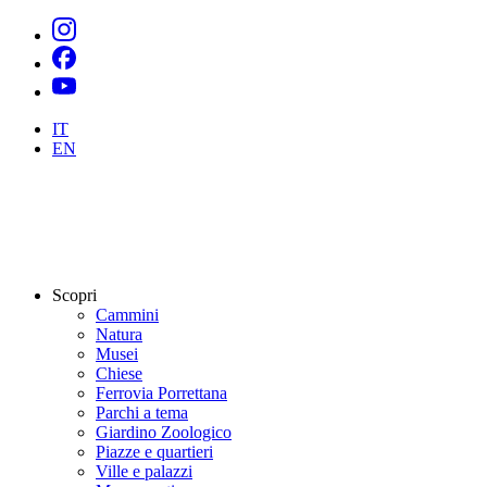
IT
EN
Scopri
Cammini
Natura
Musei
Chiese
Ferrovia Porrettana
Parchi a tema
Giardino Zoologico
Piazze e quartieri
Ville e palazzi