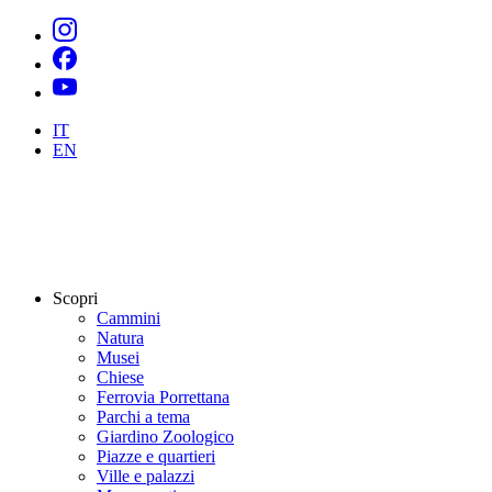
IT
EN
Scopri
Cammini
Natura
Musei
Chiese
Ferrovia Porrettana
Parchi a tema
Giardino Zoologico
Piazze e quartieri
Ville e palazzi