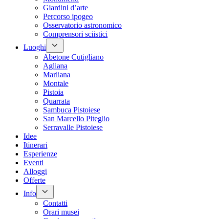
Giardini d’arte
Percorso ipogeo
Osservatorio astronomico
Comprensori sciistici
Luoghi
Abetone Cutigliano
Agliana
Marliana
Montale
Pistoia
Quarrata
Sambuca Pistoiese
San Marcello Piteglio
Serravalle Pistoiese
Idee
Itinerari
Esperienze
Eventi
Alloggi
Offerte
Info
Contatti
Orari musei