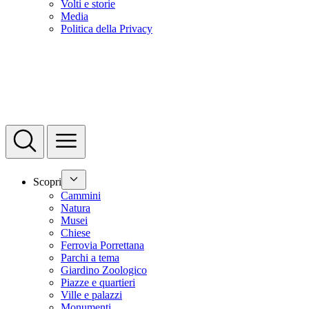
Volti e storie
Media
Politica della Privacy
Scopri
Cammini
Natura
Musei
Chiese
Ferrovia Porrettana
Parchi a tema
Giardino Zoologico
Piazze e quartieri
Ville e palazzi
Monumenti