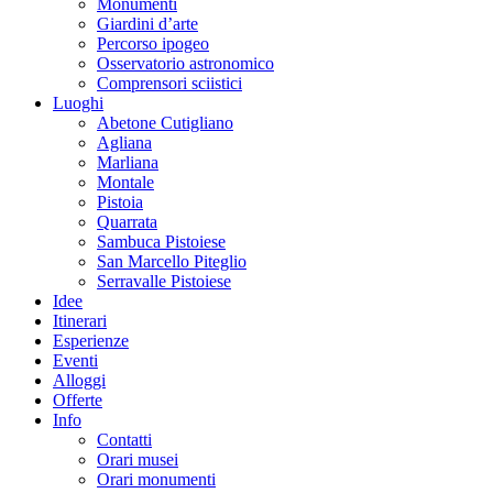
Monumenti
Giardini d’arte
Percorso ipogeo
Osservatorio astronomico
Comprensori sciistici
Luoghi
Abetone Cutigliano
Agliana
Marliana
Montale
Pistoia
Quarrata
Sambuca Pistoiese
San Marcello Piteglio
Serravalle Pistoiese
Idee
Itinerari
Esperienze
Eventi
Alloggi
Offerte
Info
Contatti
Orari musei
Orari monumenti