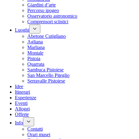
Giardini d’arte
Percorso ipogeo
Osservatorio astronomico
Comprensori sciistici
Luoghi
Abetone Cutigliano
Agliana
Marliana
Montale
Pistoia
Quarrata
Sambuca Pistoiese
San Marcello Piteglio
Serravalle Pistoiese
Idee
Itinerari
Esperienze
Eventi
Alloggi
Offerte
Info
Contatti
Orari musei