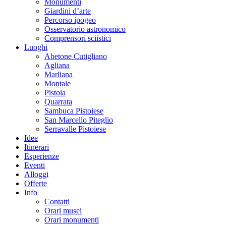
Monumenti
Giardini d’arte
Percorso ipogeo
Osservatorio astronomico
Comprensori sciistici
Luoghi
Abetone Cutigliano
Agliana
Marliana
Montale
Pistoia
Quarrata
Sambuca Pistoiese
San Marcello Piteglio
Serravalle Pistoiese
Idee
Itinerari
Esperienze
Eventi
Alloggi
Offerte
Info
Contatti
Orari musei
Orari monumenti