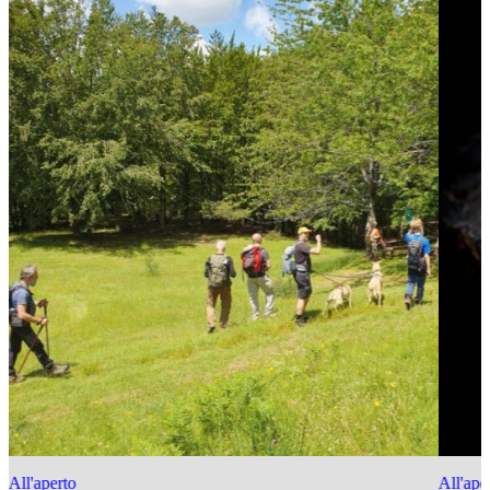
All'aperto
All'ape