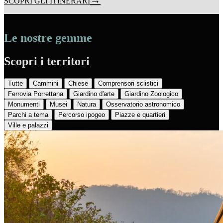
SCOPRI GLI ITINERARI
Le nostre gemme
Scopri i territori
Tutte
Cammini
Chiese
Comprensori sciistici
Ferrovia Porrettana
Giardino d'arte
Giardino Zoologico
Monumenti
Musei
Natura
Osservatorio astronomico
Parchi a tema
Percorso ipogeo
Piazze e quartieri
Ville e palazzi