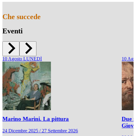
Che succede
Eventi
10
Agosto
LUNEDÌ
10
Ago
Marino Marini. La pittura
Due r
Giov
24 Dicembre 2025 / 27 Settembre 2026