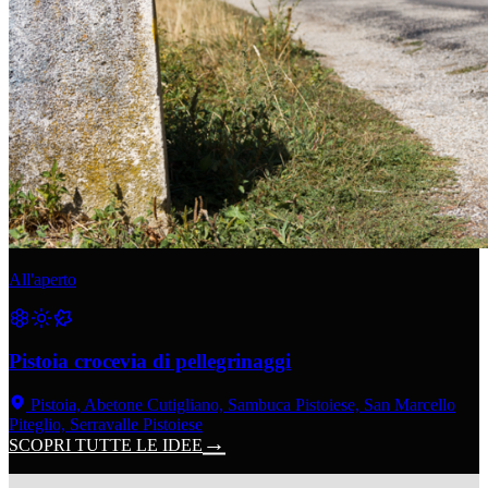
All'aperto
Pistoia crocevia di pellegrinaggi
Pistoia, Abetone Cutigliano, Sambuca Pistoiese, San Marcello
Piteglio, Serravalle Pistoiese
SCOPRI TUTTE LE IDEE