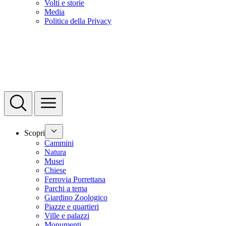
Volti e storie
Media
Politica della Privacy
Scopri
Cammini
Natura
Musei
Chiese
Ferrovia Porrettana
Parchi a tema
Giardino Zoologico
Piazze e quartieri
Ville e palazzi
Monumenti