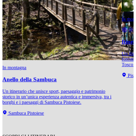
In mon
Itiner
Un itine
foreste
Tosco 
In montagna
Pist
Anello della Sambuca
Un itinerario che unisce sport, paesaggio e patrimonio
storico in un’unica esperienza autentica e immersiva, tra i
borghi e i paesaggi di Sambuca Pistoiese.
Sambuca Pistoiese