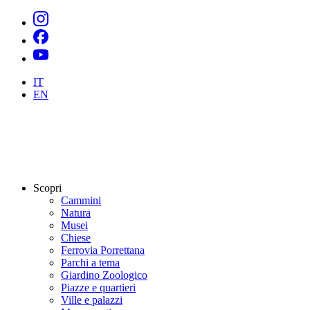
IT
EN
Scopri
Cammini
Natura
Musei
Chiese
Ferrovia Porrettana
Parchi a tema
Giardino Zoologico
Piazze e quartieri
Ville e palazzi