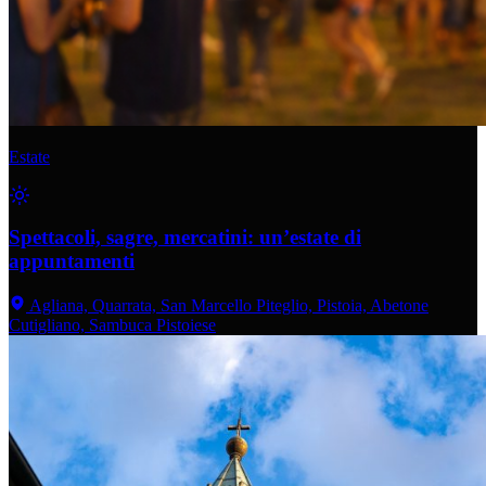
Estate
Spettacoli, sagre, mercatini: un’estate di
appuntamenti
Agliana, Quarrata, San Marcello Piteglio, Pistoia, Abetone
Cutigliano, Sambuca Pistoiese