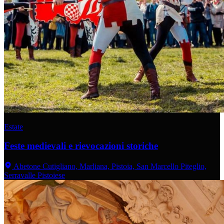
Estate
Feste medievali e rievocazioni storiche
Abetone Cutigliano, Marliana, Pistoia, San Marcello Piteglio,
Serravalle Pistoiese