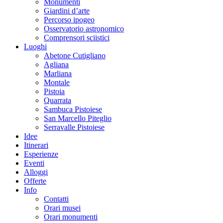
Monumenti
Giardini d’arte
Percorso ipogeo
Osservatorio astronomico
Comprensori sciistici
Luoghi
Abetone Cutigliano
Agliana
Marliana
Montale
Pistoia
Quarrata
Sambuca Pistoiese
San Marcello Piteglio
Serravalle Pistoiese
Idee
Itinerari
Esperienze
Eventi
Alloggi
Offerte
Info
Contatti
Orari musei
Orari monumenti