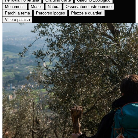
Ferrovia Porrettana
Giardino d'arte
Giardino Zoologico
Monumenti
Musei
Natura
Osservatorio astronomico
Parchi a tema
Percorso ipogeo
Piazze e quartieri
Ville e palazzi