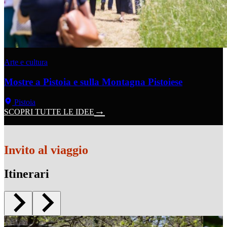
Arte e cultura
Mostre a Pistoia e sulla Montagna Pistoiese
Pistoia
SCOPRI TUTTE LE IDEE
Invito al viaggio
Itinerari