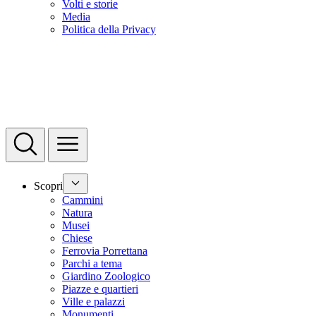
Volti e storie
Media
Politica della Privacy
Scopri
Cammini
Natura
Musei
Chiese
Ferrovia Porrettana
Parchi a tema
Giardino Zoologico
Piazze e quartieri
Ville e palazzi
Monumenti