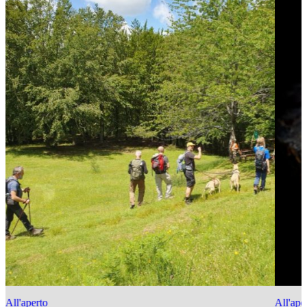
All'aperto
All'ape