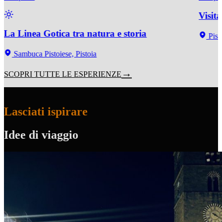
Visit
La Linea Gotica tra natura e storia
Pist
Sambuca Pistoiese, Pistoia
SCOPRI TUTTE LE ESPERIENZE
Lasciati ispirare
Idee di viaggio