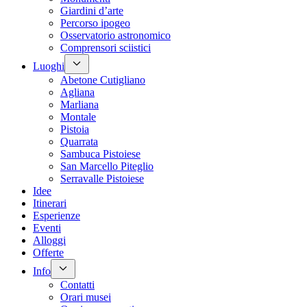
Giardini d’arte
Percorso ipogeo
Osservatorio astronomico
Comprensori sciistici
Luoghi
Abetone Cutigliano
Agliana
Marliana
Montale
Pistoia
Quarrata
Sambuca Pistoiese
San Marcello Piteglio
Serravalle Pistoiese
Idee
Itinerari
Esperienze
Eventi
Alloggi
Offerte
Info
Contatti
Orari musei