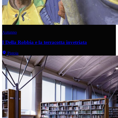
Autunno
I Della Robbia e la terracotta invetriata
Pistoia