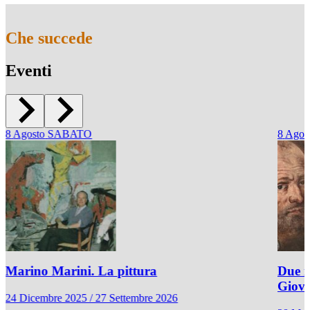
Che succede
Eventi
8
Agosto
SABATO
8
Agos
Marino Marini. La pittura
Due r
Giov
24 Dicembre 2025 / 27 Settembre 2026