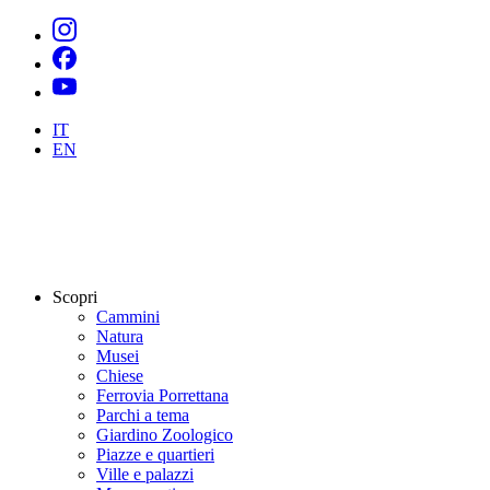
IT
EN
Scopri
Cammini
Natura
Musei
Chiese
Ferrovia Porrettana
Parchi a tema
Giardino Zoologico
Piazze e quartieri
Ville e palazzi