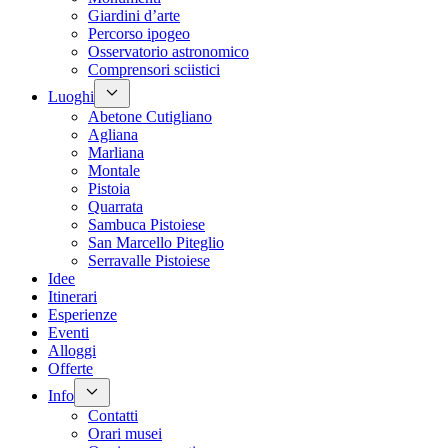
Giardini d’arte
Percorso ipogeo
Osservatorio astronomico
Comprensori sciistici
Luoghi
Abetone Cutigliano
Agliana
Marliana
Montale
Pistoia
Quarrata
Sambuca Pistoiese
San Marcello Piteglio
Serravalle Pistoiese
Idee
Itinerari
Esperienze
Eventi
Alloggi
Offerte
Info
Contatti
Orari musei