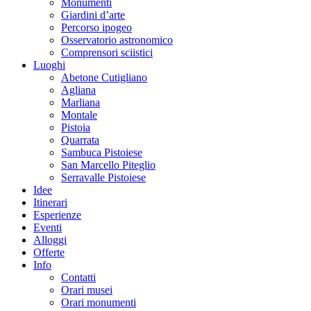
Monumenti
Giardini d’arte
Percorso ipogeo
Osservatorio astronomico
Comprensori sciistici
Luoghi
Abetone Cutigliano
Agliana
Marliana
Montale
Pistoia
Quarrata
Sambuca Pistoiese
San Marcello Piteglio
Serravalle Pistoiese
Idee
Itinerari
Esperienze
Eventi
Alloggi
Offerte
Info
Contatti
Orari musei
Orari monumenti