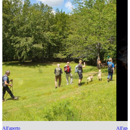
All'aperto
All'ape