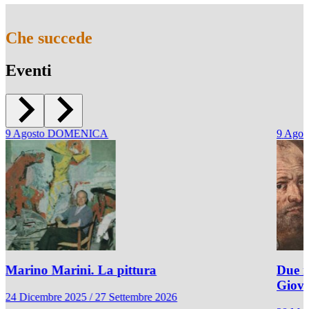
Che succede
Eventi
9
Agosto
DOMENICA
9
Agos
Marino Marini. La pittura
Due r
Giov
24 Dicembre 2025 / 27 Settembre 2026