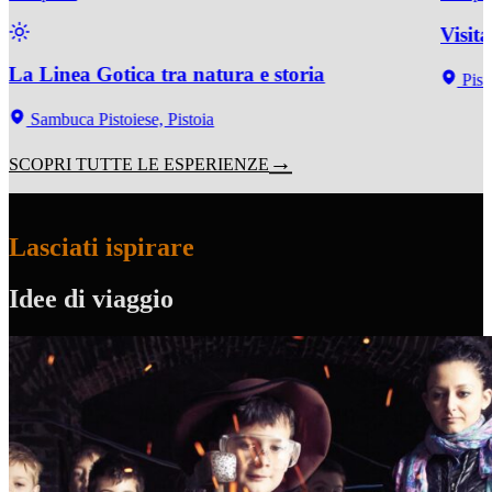
Visit
La Linea Gotica tra natura e storia
Pist
Sambuca Pistoiese, Pistoia
SCOPRI TUTTE LE ESPERIENZE
Lasciati ispirare
Idee di viaggio