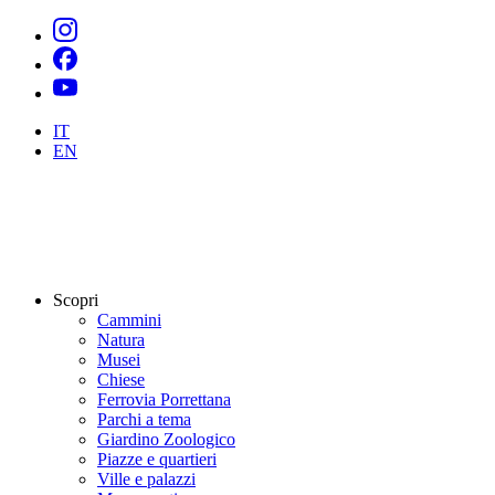
IT
EN
Scopri
Cammini
Natura
Musei
Chiese
Ferrovia Porrettana
Parchi a tema
Giardino Zoologico
Piazze e quartieri
Ville e palazzi