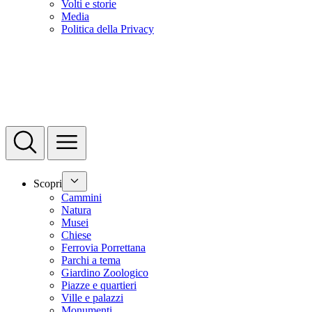
Volti e storie
Media
Politica della Privacy
Scopri
Cammini
Natura
Musei
Chiese
Ferrovia Porrettana
Parchi a tema
Giardino Zoologico
Piazze e quartieri
Ville e palazzi
Monumenti