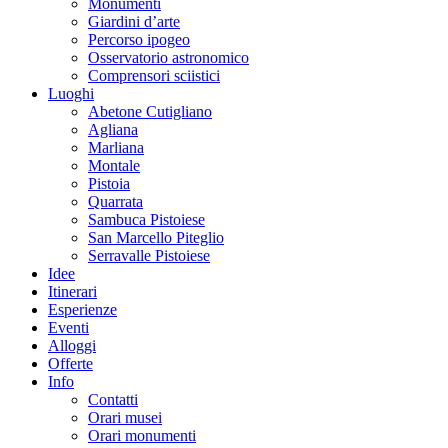
Monumenti
Giardini d’arte
Percorso ipogeo
Osservatorio astronomico
Comprensori sciistici
Luoghi
Abetone Cutigliano
Agliana
Marliana
Montale
Pistoia
Quarrata
Sambuca Pistoiese
San Marcello Piteglio
Serravalle Pistoiese
Idee
Itinerari
Esperienze
Eventi
Alloggi
Offerte
Info
Contatti
Orari musei
Orari monumenti