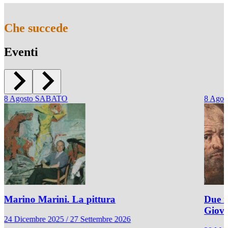
Che succede
Eventi
8
Agosto
SABATO
8
Agos
Marino Marini. La pittura
Due r
Giov
24 Dicembre 2025 / 27 Settembre 2026