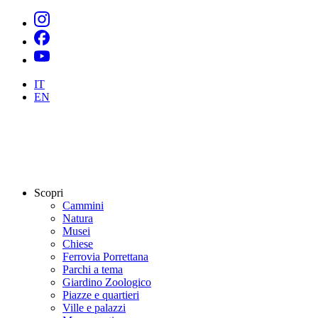
IT
EN
Scopri
Cammini
Natura
Musei
Chiese
Ferrovia Porrettana
Parchi a tema
Giardino Zoologico
Piazze e quartieri
Ville e palazzi