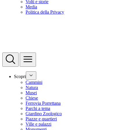
Volti e storie
Media
Politica della Privacy
Scopri
Cammini
Natura
Musei
Chiese
Ferrovia Porrettana
Parchi a tema
Giardino Zoologico
Piazze e quartieri
Ville e palazzi
Monumenti