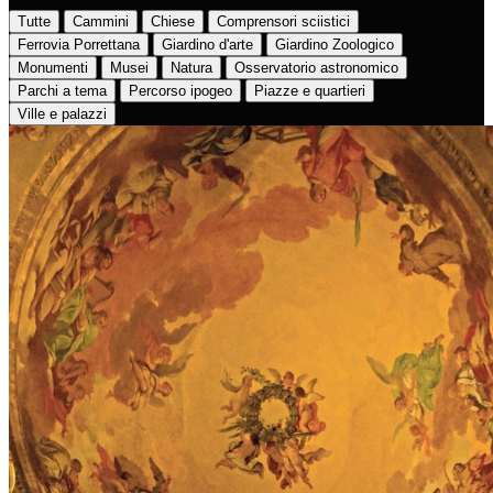
Tutte
Cammini
Chiese
Comprensori sciistici
Ferrovia Porrettana
Giardino d'arte
Giardino Zoologico
Monumenti
Musei
Natura
Osservatorio astronomico
Parchi a tema
Percorso ipogeo
Piazze e quartieri
Ville e palazzi