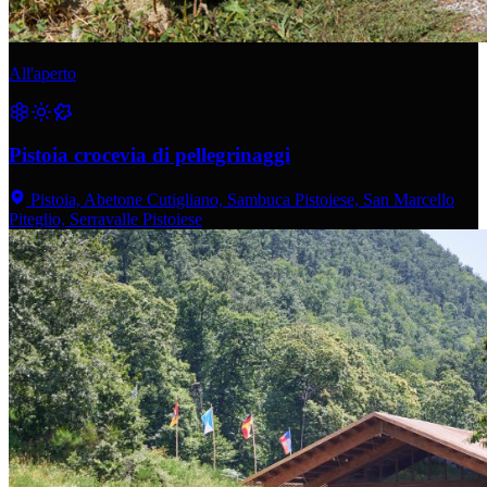
All'aperto
Pistoia crocevia di pellegrinaggi
Pistoia, Abetone Cutigliano, Sambuca Pistoiese, San Marcello
Piteglio, Serravalle Pistoiese