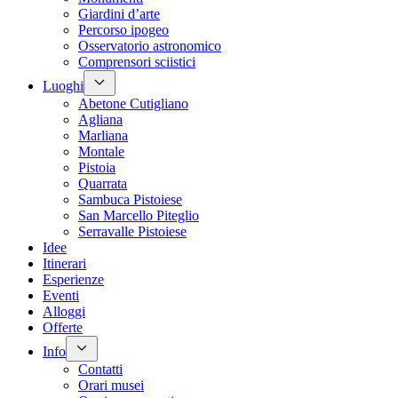
Giardini d’arte
Percorso ipogeo
Osservatorio astronomico
Comprensori sciistici
Luoghi
Abetone Cutigliano
Agliana
Marliana
Montale
Pistoia
Quarrata
Sambuca Pistoiese
San Marcello Piteglio
Serravalle Pistoiese
Idee
Itinerari
Esperienze
Eventi
Alloggi
Offerte
Info
Contatti
Orari musei