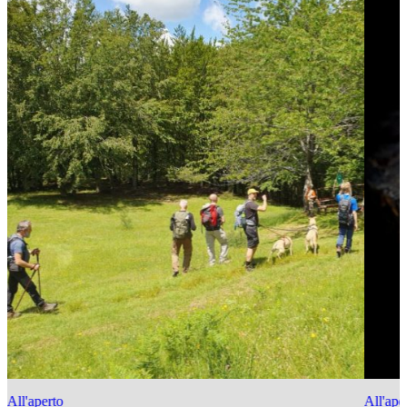
All'aperto
All'ape