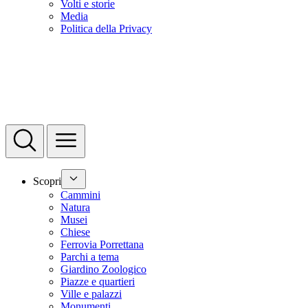
Volti e storie
Media
Politica della Privacy
Scopri
Cammini
Natura
Musei
Chiese
Ferrovia Porrettana
Parchi a tema
Giardino Zoologico
Piazze e quartieri
Ville e palazzi
Monumenti