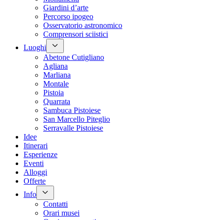
Giardini d’arte
Percorso ipogeo
Osservatorio astronomico
Comprensori sciistici
Luoghi
Abetone Cutigliano
Agliana
Marliana
Montale
Pistoia
Quarrata
Sambuca Pistoiese
San Marcello Piteglio
Serravalle Pistoiese
Idee
Itinerari
Esperienze
Eventi
Alloggi
Offerte
Info
Contatti
Orari musei