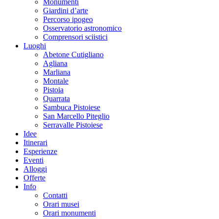
Monumenti
Giardini d’arte
Percorso ipogeo
Osservatorio astronomico
Comprensori sciistici
Luoghi
Abetone Cutigliano
Agliana
Marliana
Montale
Pistoia
Quarrata
Sambuca Pistoiese
San Marcello Piteglio
Serravalle Pistoiese
Idee
Itinerari
Esperienze
Eventi
Alloggi
Offerte
Info
Contatti
Orari musei
Orari monumenti