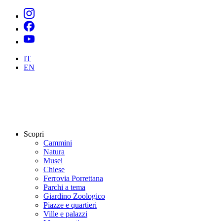
IT
EN
Scopri
Cammini
Natura
Musei
Chiese
Ferrovia Porrettana
Parchi a tema
Giardino Zoologico
Piazze e quartieri
Ville e palazzi