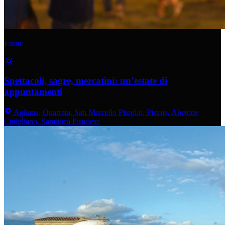
Estate
Spettacoli, sagre, mercatini: un’estate di
appuntamenti
Agliana, Quarrata, San Marcello Piteglio, Pistoia, Abetone
Cutigliano, Sambuca Pistoiese