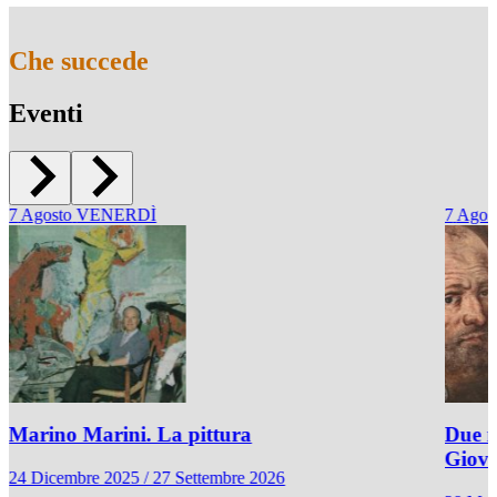
Che succede
Eventi
7
Agosto
VENERDÌ
7
Agos
Marino Marini. La pittura
Due r
Giov
24 Dicembre 2025 / 27 Settembre 2026