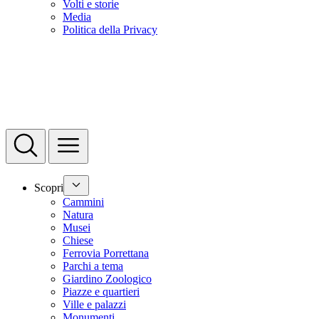
Volti e storie
Media
Politica della Privacy
Scopri
Cammini
Natura
Musei
Chiese
Ferrovia Porrettana
Parchi a tema
Giardino Zoologico
Piazze e quartieri
Ville e palazzi
Monumenti