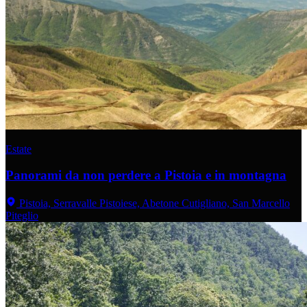
Estate
Panorami da non perdere a Pistoia e in montagna
Pistoia, Serravalle Pistoiese, Abetone Cutigliano, San Marcello
Piteglio