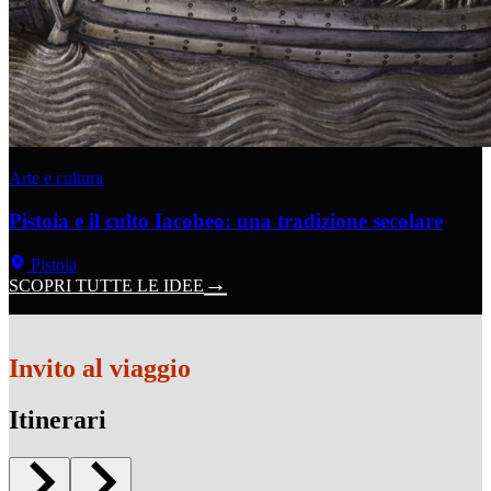
Arte e cultura
Pistoia e il culto Iacobeo: una tradizione secolare
Pistoia
SCOPRI TUTTE LE IDEE
Invito al viaggio
Itinerari