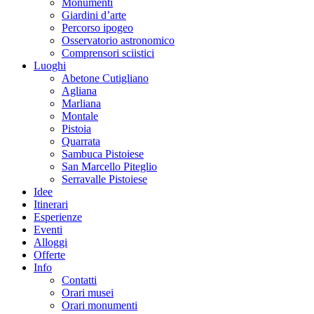
Monumenti
Giardini d’arte
Percorso ipogeo
Osservatorio astronomico
Comprensori sciistici
Luoghi
Abetone Cutigliano
Agliana
Marliana
Montale
Pistoia
Quarrata
Sambuca Pistoiese
San Marcello Piteglio
Serravalle Pistoiese
Idee
Itinerari
Esperienze
Eventi
Alloggi
Offerte
Info
Contatti
Orari musei
Orari monumenti