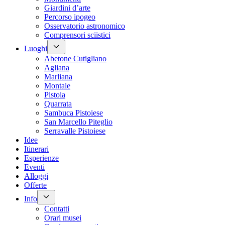
Giardini d’arte
Percorso ipogeo
Osservatorio astronomico
Comprensori sciistici
Luoghi
Abetone Cutigliano
Agliana
Marliana
Montale
Pistoia
Quarrata
Sambuca Pistoiese
San Marcello Piteglio
Serravalle Pistoiese
Idee
Itinerari
Esperienze
Eventi
Alloggi
Offerte
Info
Contatti
Orari musei