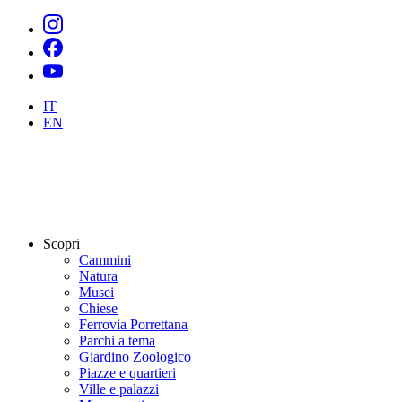
IT
EN
Scopri
Cammini
Natura
Musei
Chiese
Ferrovia Porrettana
Parchi a tema
Giardino Zoologico
Piazze e quartieri
Ville e palazzi