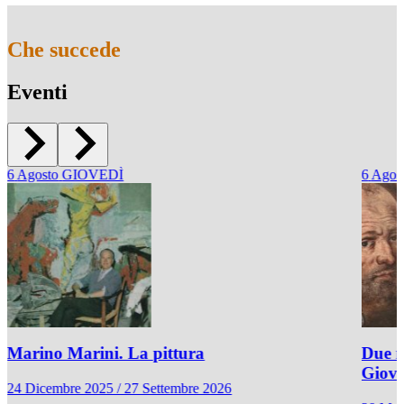
Che succede
Eventi
6
Agosto
GIOVEDÌ
6
Agos
Marino Marini. La pittura
Due r
Giov
24 Dicembre 2025 / 27 Settembre 2026