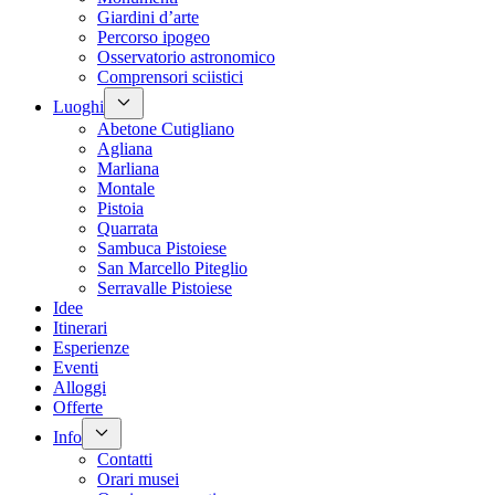
Giardini d’arte
Percorso ipogeo
Osservatorio astronomico
Comprensori sciistici
Luoghi
Abetone Cutigliano
Agliana
Marliana
Montale
Pistoia
Quarrata
Sambuca Pistoiese
San Marcello Piteglio
Serravalle Pistoiese
Idee
Itinerari
Esperienze
Eventi
Alloggi
Offerte
Info
Contatti
Orari musei