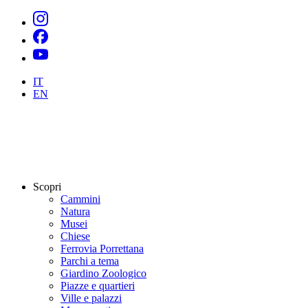
IT
EN
Scopri
Cammini
Natura
Musei
Chiese
Ferrovia Porrettana
Parchi a tema
Giardino Zoologico
Piazze e quartieri
Ville e palazzi