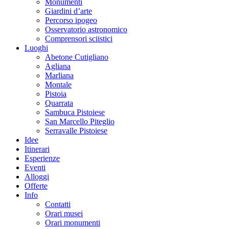
Monumenti
Giardini d’arte
Percorso ipogeo
Osservatorio astronomico
Comprensori sciistici
Luoghi
Abetone Cutigliano
Agliana
Marliana
Montale
Pistoia
Quarrata
Sambuca Pistoiese
San Marcello Piteglio
Serravalle Pistoiese
Idee
Itinerari
Esperienze
Eventi
Alloggi
Offerte
Info
Contatti
Orari musei
Orari monumenti