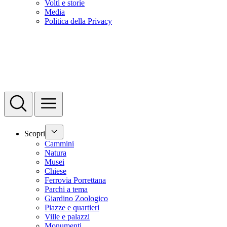
Volti e storie
Media
Politica della Privacy
Scopri
Cammini
Natura
Musei
Chiese
Ferrovia Porrettana
Parchi a tema
Giardino Zoologico
Piazze e quartieri
Ville e palazzi
Monumenti