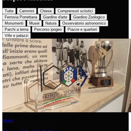
Tutte
Cammini
Chiese
Comprensori sciistici
Ferrovia Porrettana
Giardino d'arte
Giardino Zoologico
Monumenti
Musei
Natura
Osservatorio astronomico
Parchi a tema
Percorso ipogeo
Piazze e quartieri
Ville e palazzi
Musei