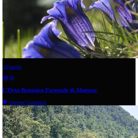
All'aperto
L’Orto Botanico Forestale di Abetone
Abetone Cutigliano