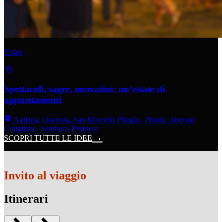
Estate
Spettacoli, sagre, mercatini: un’estate di
appuntamenti
Agliana, Quarrata, San Marcello Piteglio, Pistoia, Abetone
Cutigliano, Sambuca Pistoiese
SCOPRI TUTTE LE IDEE
Invito al viaggio
Itinerari