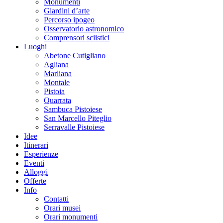
Monumenti
Giardini d’arte
Percorso ipogeo
Osservatorio astronomico
Comprensori sciistici
Luoghi
Abetone Cutigliano
Agliana
Marliana
Montale
Pistoia
Quarrata
Sambuca Pistoiese
San Marcello Piteglio
Serravalle Pistoiese
Idee
Itinerari
Esperienze
Eventi
Alloggi
Offerte
Info
Contatti
Orari musei
Orari monumenti