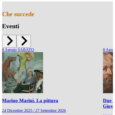
Che succede
Eventi
8
Agosto
SABATO
8
Agos
Marino Marini. La pittura
Due r
Giov
24 Dicembre 2025 / 27 Settembre 2026