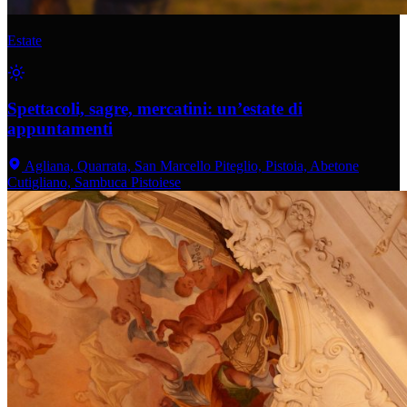
Estate
Spettacoli, sagre, mercatini: un’estate di
appuntamenti
Agliana, Quarrata, San Marcello Piteglio, Pistoia, Abetone
Cutigliano, Sambuca Pistoiese