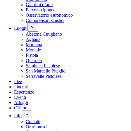
Giardini d’arte
Percorso ipogeo
Osservatorio astronomico
Comprensori sciistici
Luoghi
Abetone Cutigliano
Agliana
Marliana
Montale
Pistoia
Quarrata
Sambuca Pistoiese
San Marcello Piteglio
Serravalle Pistoiese
Idee
Itinerari
Esperienze
Eventi
Alloggi
Offerte
Info
Contatti
Orari musei