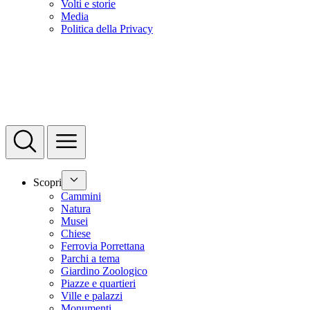
Volti e storie
Media
Politica della Privacy
Scopri
Cammini
Natura
Musei
Chiese
Ferrovia Porrettana
Parchi a tema
Giardino Zoologico
Piazze e quartieri
Ville e palazzi
Monumenti