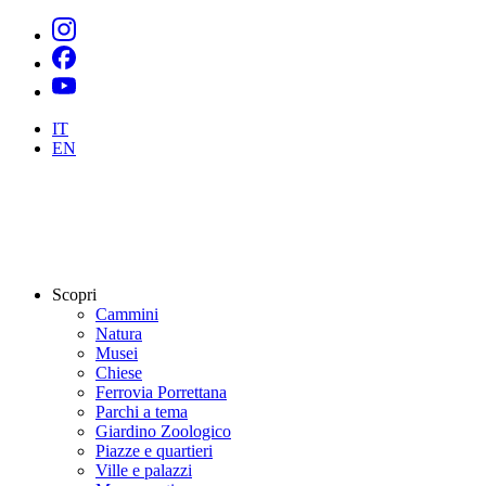
IT
EN
Scopri
Cammini
Natura
Musei
Chiese
Ferrovia Porrettana
Parchi a tema
Giardino Zoologico
Piazze e quartieri
Ville e palazzi