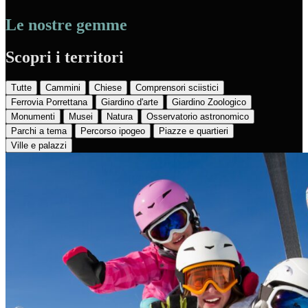
Le nostre gemme
Scopri i territori
Tutte
Cammini
Chiese
Comprensori sciistici
Ferrovia Porrettana
Giardino d'arte
Giardino Zoologico
Monumenti
Musei
Natura
Osservatorio astronomico
Parchi a tema
Percorso ipogeo
Piazze e quartieri
Ville e palazzi