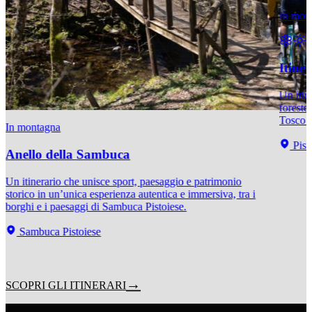
In mon
Itiner
Un itine
foreste
Tosco 
In montagna
Pist
Anello della Sambuca
Un itinerario che unisce sport, paesaggio e patrimonio
storico in un’unica esperienza autentica e immersiva, tra i
borghi e i paesaggi di Sambuca Pistoiese.
Sambuca Pistoiese
SCOPRI GLI ITINERARI