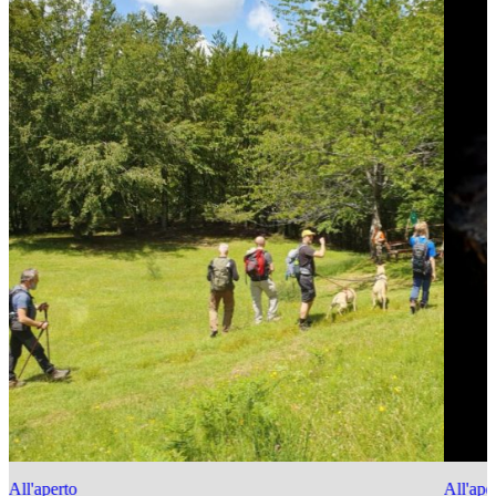
All'aperto
All'ape