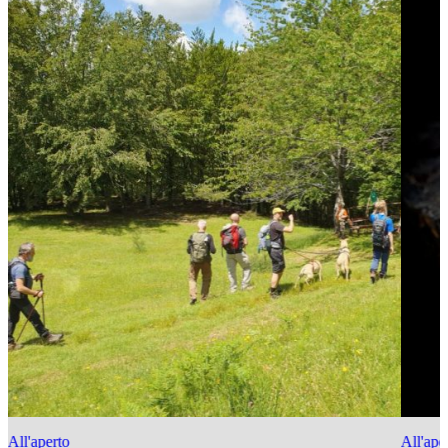
All'aperto
All'ape