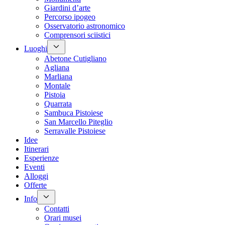
Giardini d’arte
Percorso ipogeo
Osservatorio astronomico
Comprensori sciistici
Luoghi
Abetone Cutigliano
Agliana
Marliana
Montale
Pistoia
Quarrata
Sambuca Pistoiese
San Marcello Piteglio
Serravalle Pistoiese
Idee
Itinerari
Esperienze
Eventi
Alloggi
Offerte
Info
Contatti
Orari musei