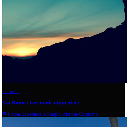
Cammini
Via Romea Germanica Imperiale
Pistoia, San Marcello Piteglio, Abetone Cutigliano