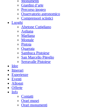
Monumenti
Giardini d’arte
Percorso ipogeo
Osservatorio astronomico
Comprensori sciistici
Luoghi
Abetone Cutigliano
Agliana
Marliana
Montale
Pistoia
Quarrata
Sambuca Pistoiese
San Marcello Piteglio
Serravalle Pistoiese
Idee
Itinerari
Esperienze
Eventi
Alloggi
Offerte
Info
Contatti
Orari musei
Orari monumenti