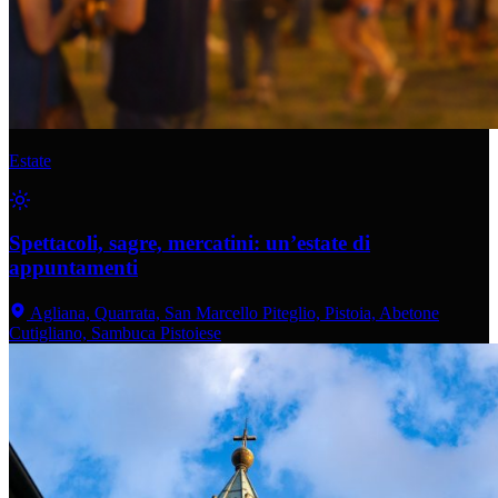
Estate
Spettacoli, sagre, mercatini: un’estate di
appuntamenti
Agliana, Quarrata, San Marcello Piteglio, Pistoia, Abetone
Cutigliano, Sambuca Pistoiese