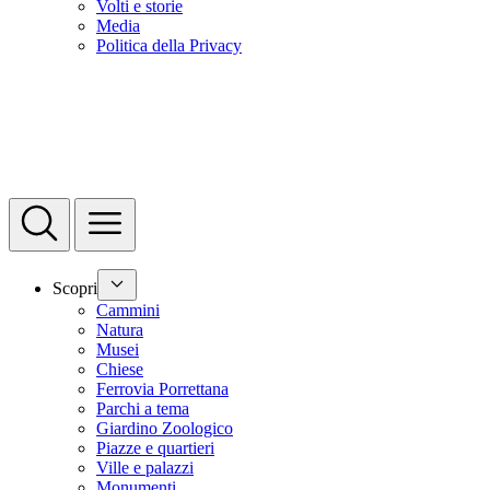
Volti e storie
Media
Politica della Privacy
Scopri
Cammini
Natura
Musei
Chiese
Ferrovia Porrettana
Parchi a tema
Giardino Zoologico
Piazze e quartieri
Ville e palazzi
Monumenti