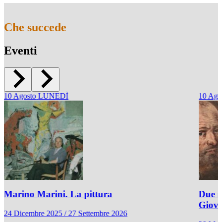
Che succede
Eventi
10
Agosto
LUNEDÌ
10
Ago
Marino Marini. La pittura
Due r
Giov
24 Dicembre 2025 / 27 Settembre 2026