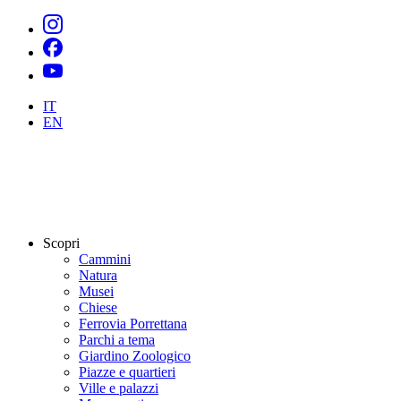
IT
EN
Scopri
Cammini
Natura
Musei
Chiese
Ferrovia Porrettana
Parchi a tema
Giardino Zoologico
Piazze e quartieri
Ville e palazzi