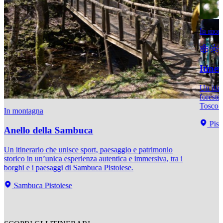
In mon
Itiner
Un itine
foreste
Tosco 
In montagna
Pist
Anello della Sambuca
Un itinerario che unisce sport, paesaggio e patrimonio
storico in un’unica esperienza autentica e immersiva, tra i
borghi e i paesaggi di Sambuca Pistoiese.
Sambuca Pistoiese