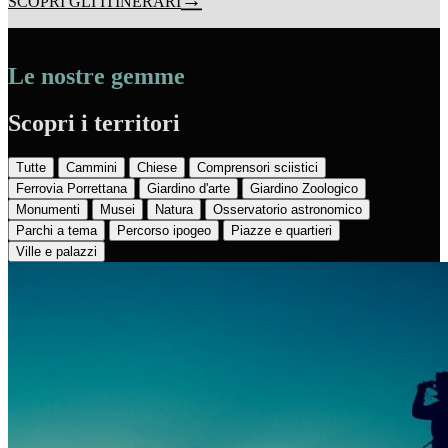
SCOPRI GLI ITINERARI
Le nostre gemme
Scopri i territori
Tutte
Cammini
Chiese
Comprensori sciistici
Ferrovia Porrettana
Giardino d'arte
Giardino Zoologico
Monumenti
Musei
Natura
Osservatorio astronomico
Parchi a tema
Percorso ipogeo
Piazze e quartieri
Ville e palazzi