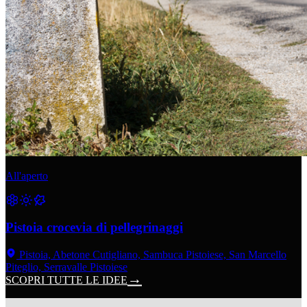
All'aperto
Pistoia crocevia di pellegrinaggi
Pistoia, Abetone Cutigliano, Sambuca Pistoiese, San Marcello
Piteglio, Serravalle Pistoiese
SCOPRI TUTTE LE IDEE