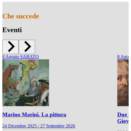
Che succede
Eventi
8
Agosto
SABATO
8
Agos
Marino Marini. La pittura
Due r
Giov
24 Dicembre 2025 / 27 Settembre 2026