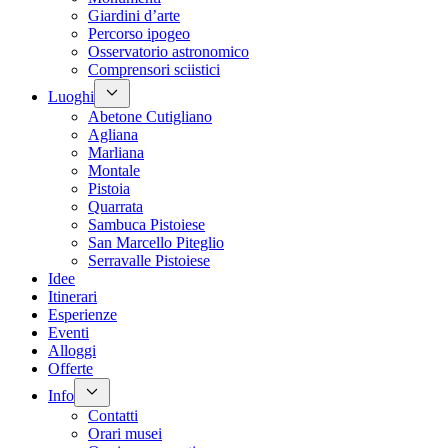
Giardini d’arte
Percorso ipogeo
Osservatorio astronomico
Comprensori sciistici
Luoghi
Abetone Cutigliano
Agliana
Marliana
Montale
Pistoia
Quarrata
Sambuca Pistoiese
San Marcello Piteglio
Serravalle Pistoiese
Idee
Itinerari
Esperienze
Eventi
Alloggi
Offerte
Info
Contatti
Orari musei