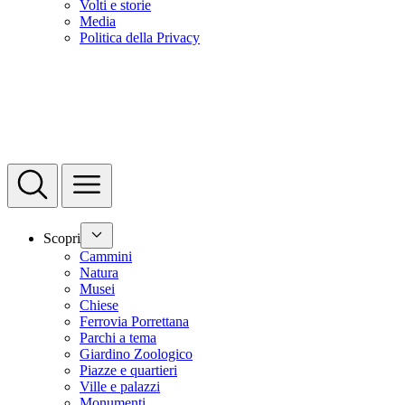
Volti e storie
Media
Politica della Privacy
Scopri
Cammini
Natura
Musei
Chiese
Ferrovia Porrettana
Parchi a tema
Giardino Zoologico
Piazze e quartieri
Ville e palazzi
Monumenti