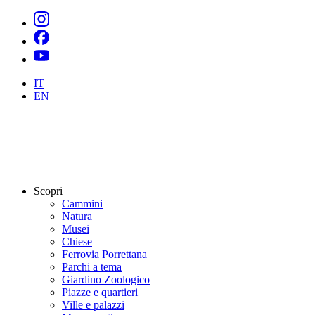
IT
EN
Scopri
Cammini
Natura
Musei
Chiese
Ferrovia Porrettana
Parchi a tema
Giardino Zoologico
Piazze e quartieri
Ville e palazzi