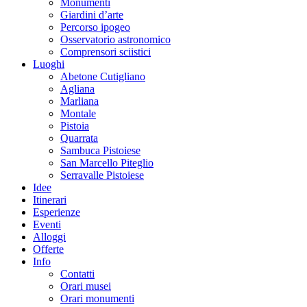
Monumenti
Giardini d’arte
Percorso ipogeo
Osservatorio astronomico
Comprensori sciistici
Luoghi
Abetone Cutigliano
Agliana
Marliana
Montale
Pistoia
Quarrata
Sambuca Pistoiese
San Marcello Piteglio
Serravalle Pistoiese
Idee
Itinerari
Esperienze
Eventi
Alloggi
Offerte
Info
Contatti
Orari musei
Orari monumenti