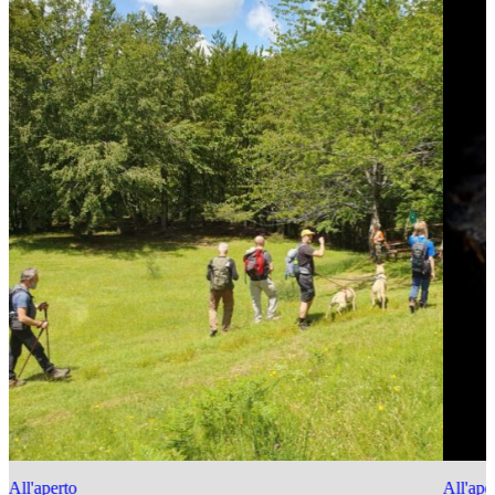
All'aperto
All'ape