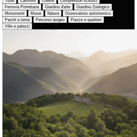
Tutte
Cammini
Chiese
Comprensori sciistici
Ferrovia Porrettana
Giardino d'arte
Giardino Zoologico
Monumenti
Musei
Natura
Osservatorio astronomico
Parchi a tema
Percorso ipogeo
Piazze e quartieri
Ville e palazzi