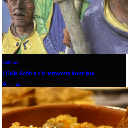
Autunno
I Della Robbia e la terracotta invetriata
Pistoia