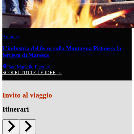
Autunno
L’industria del ferro sulla Montagna Pistoiese: la
ferriera di Maresca
San Marcello Piteglio
SCOPRI TUTTE LE IDEE
Invito al viaggio
Itinerari