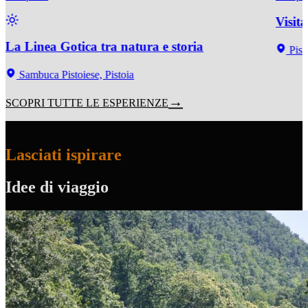
Visit
La Linea Gotica tra natura e storia
Pist
Sambuca Pistoiese, Pistoia
SCOPRI TUTTE LE ESPERIENZE
Lasciati ispirare
Idee di viaggio