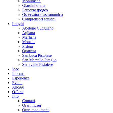
Monumenti
Giardini d’arte
Percorso ipogeo
Osservatorio astronomico
Comprensori sciistici
Luoghi
Abetone Cutigliano
Agliana
Marliana
Montale
Pistoia
Quarrata
Sambuca Pistoiese
San Marcello Piteglio
Serravalle Pistoiese
Idee
Itinerari
Esperienze
Eventi
Alloggi
Offerte
Info
Contatti
Orari musei
Orari monumenti