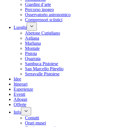
Giardini d’arte
Percorso ipogeo
Osservatorio astronomico
Comprensori sciistici
Luoghi
Abetone Cutigliano
Agliana
Marliana
Montale
Pistoia
Quarrata
Sambuca Pistoiese
San Marcello Piteglio
Serravalle Pistoiese
Idee
Itinerari
Esperienze
Eventi
Alloggi
Offerte
Info
Contatti
Orari musei