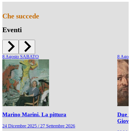
Che succede
Eventi
8
Agosto
SABATO
8
Agos
Marino Marini. La pittura
Due r
Giov
24 Dicembre 2025 / 27 Settembre 2026