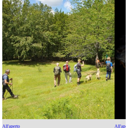
All'aperto
All'ape