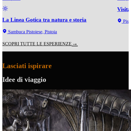
Visit
La Linea Gotica tra natura e storia
Pist
Sambuca Pistoiese, Pistoia
SCOPRI TUTTE LE ESPERIENZE
Lasciati ispirare
Idee di viaggio