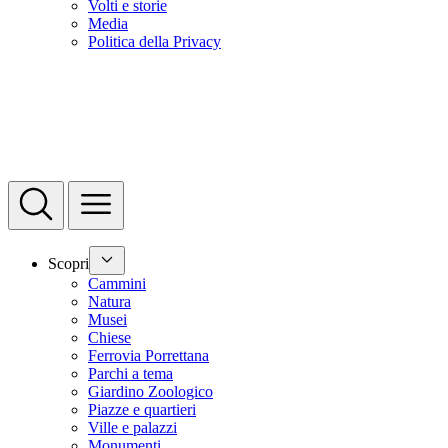
Volti e storie
Media
Politica della Privacy
Scopri
Cammini
Natura
Musei
Chiese
Ferrovia Porrettana
Parchi a tema
Giardino Zoologico
Piazze e quartieri
Ville e palazzi
Monumenti