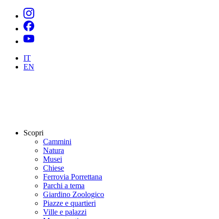
IT
EN
Scopri
Cammini
Natura
Musei
Chiese
Ferrovia Porrettana
Parchi a tema
Giardino Zoologico
Piazze e quartieri
Ville e palazzi