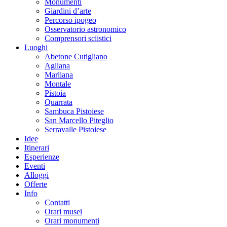
Monumenti
Giardini d’arte
Percorso ipogeo
Osservatorio astronomico
Comprensori sciistici
Luoghi
Abetone Cutigliano
Agliana
Marliana
Montale
Pistoia
Quarrata
Sambuca Pistoiese
San Marcello Piteglio
Serravalle Pistoiese
Idee
Itinerari
Esperienze
Eventi
Alloggi
Offerte
Info
Contatti
Orari musei
Orari monumenti