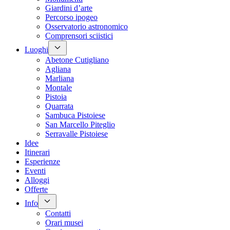
Giardini d’arte
Percorso ipogeo
Osservatorio astronomico
Comprensori sciistici
Luoghi
Abetone Cutigliano
Agliana
Marliana
Montale
Pistoia
Quarrata
Sambuca Pistoiese
San Marcello Piteglio
Serravalle Pistoiese
Idee
Itinerari
Esperienze
Eventi
Alloggi
Offerte
Info
Contatti
Orari musei