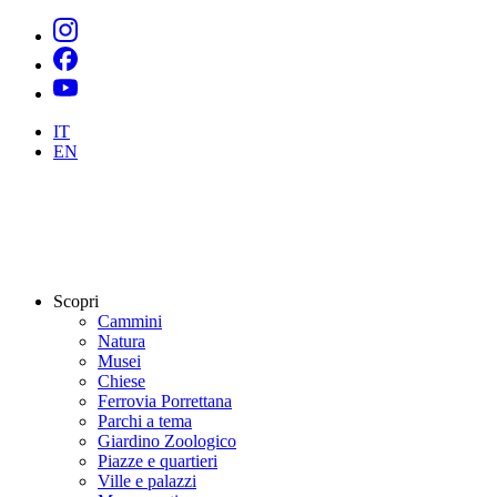
IT
EN
Scopri
Cammini
Natura
Musei
Chiese
Ferrovia Porrettana
Parchi a tema
Giardino Zoologico
Piazze e quartieri
Ville e palazzi