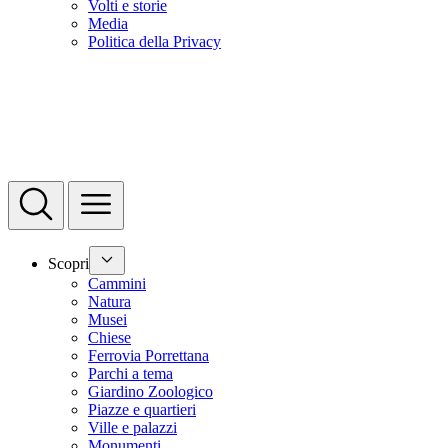
Volti e storie
Media
Politica della Privacy
Scopri
Cammini
Natura
Musei
Chiese
Ferrovia Porrettana
Parchi a tema
Giardino Zoologico
Piazze e quartieri
Ville e palazzi
Monumenti