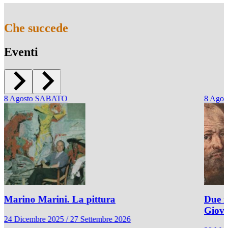
Che succede
Eventi
8
Agosto
SABATO
8
Agos
Marino Marini. La pittura
Due r
Giov
24 Dicembre 2025 / 27 Settembre 2026