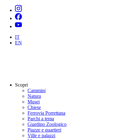
IT
EN
Scopri
Cammini
Natura
Musei
Chiese
Ferrovia Porrettana
Parchi a tema
Giardino Zoologico
Piazze e quartieri
Ville e palazzi