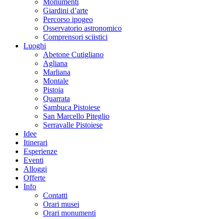
Monumenti
Giardini d’arte
Percorso ipogeo
Osservatorio astronomico
Comprensori sciistici
Luoghi
Abetone Cutigliano
Agliana
Marliana
Montale
Pistoia
Quarrata
Sambuca Pistoiese
San Marcello Piteglio
Serravalle Pistoiese
Idee
Itinerari
Esperienze
Eventi
Alloggi
Offerte
Info
Contatti
Orari musei
Orari monumenti