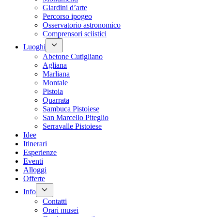
Giardini d’arte
Percorso ipogeo
Osservatorio astronomico
Comprensori sciistici
Luoghi
Abetone Cutigliano
Agliana
Marliana
Montale
Pistoia
Quarrata
Sambuca Pistoiese
San Marcello Piteglio
Serravalle Pistoiese
Idee
Itinerari
Esperienze
Eventi
Alloggi
Offerte
Info
Contatti
Orari musei