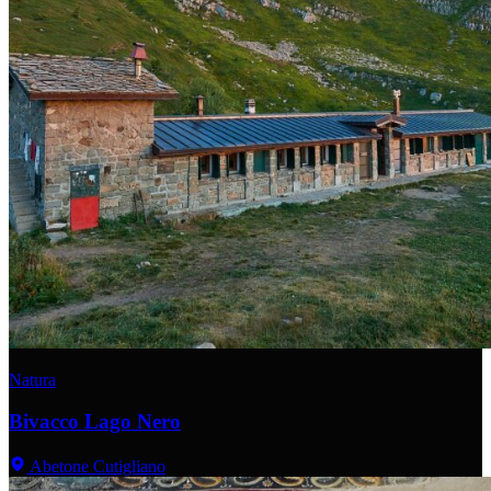
Natura
Bivacco Lago Nero
Abetone Cutigliano