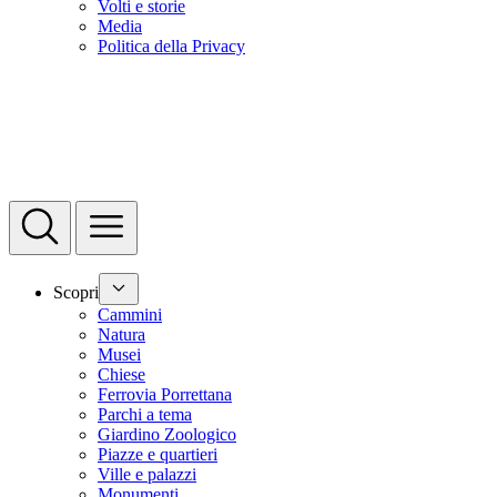
Volti e storie
Media
Politica della Privacy
Scopri
Cammini
Natura
Musei
Chiese
Ferrovia Porrettana
Parchi a tema
Giardino Zoologico
Piazze e quartieri
Ville e palazzi
Monumenti