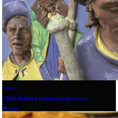
Autunno
I Della Robbia e la terracotta invetriata
Pistoia