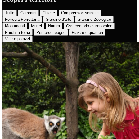
Tutte
Cammini
Chiese
Comprensori sciistici
Ferrovia Porrettana
Giardino d'arte
Giardino Zoologico
Monumenti
Musei
Natura
Osservatorio astronomico
Parchi a tema
Percorso ipogeo
Piazze e quartieri
Ville e palazzi