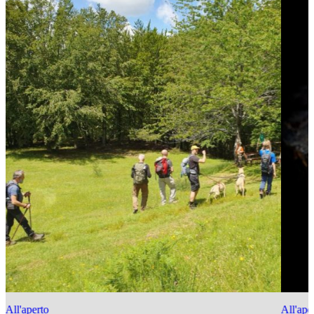
All'aperto
All'ape