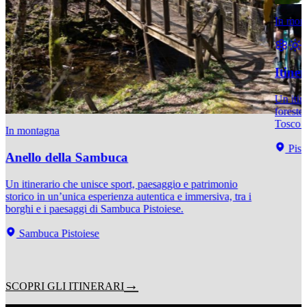
In mon
Itiner
Un itine
foreste
Tosco 
In montagna
Pist
Anello della Sambuca
Un itinerario che unisce sport, paesaggio e patrimonio
storico in un’unica esperienza autentica e immersiva, tra i
borghi e i paesaggi di Sambuca Pistoiese.
Sambuca Pistoiese
SCOPRI GLI ITINERARI