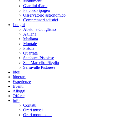
Monumenti
Giardini d’arte
Percorso ipogeo
Osservatorio astronomico
Comprensori sciistici
Luoghi
Abetone Cutigliano
Agliana
Marliana
Montale
Pistoia
Quarrata
Sambuca Pistoiese
San Marcello Piteglio
Serravalle Pistoiese
Idee
Itinerari
Esperienze
Eventi
Alloggi
Offerte
Info
Contatti
Orari musei
Orari monumenti