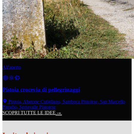
All'aperto
Pistoia crocevia di pellegrinaggi
Pistoia, Abetone Cutigliano, Sambuca Pistoiese, San Marcello
Piteglio, Serravalle Pistoiese
SCOPRI TUTTE LE IDEE