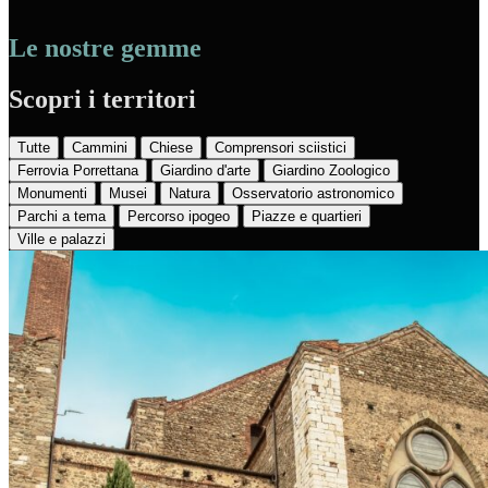
Le nostre gemme
Scopri i territori
Tutte
Cammini
Chiese
Comprensori sciistici
Ferrovia Porrettana
Giardino d'arte
Giardino Zoologico
Monumenti
Musei
Natura
Osservatorio astronomico
Parchi a tema
Percorso ipogeo
Piazze e quartieri
Ville e palazzi