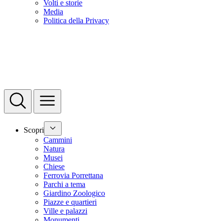
Volti e storie
Media
Politica della Privacy
Scopri
Cammini
Natura
Musei
Chiese
Ferrovia Porrettana
Parchi a tema
Giardino Zoologico
Piazze e quartieri
Ville e palazzi
Monumenti