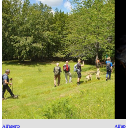
All'aperto
All'ape