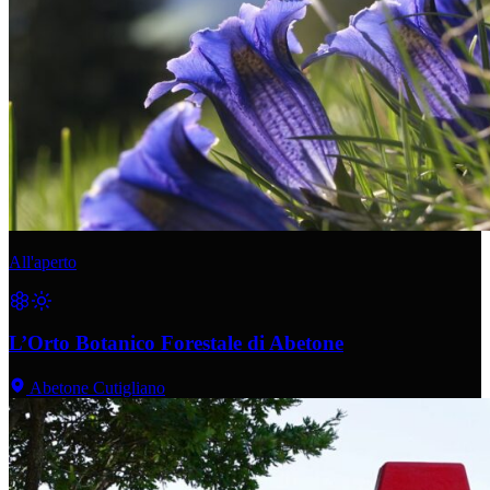
All'aperto
L’Orto Botanico Forestale di Abetone
Abetone Cutigliano