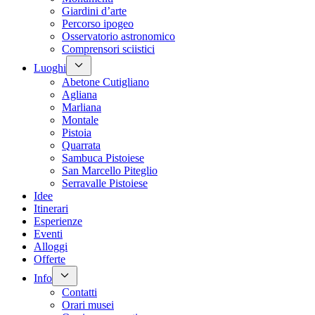
Giardini d’arte
Percorso ipogeo
Osservatorio astronomico
Comprensori sciistici
Luoghi
Abetone Cutigliano
Agliana
Marliana
Montale
Pistoia
Quarrata
Sambuca Pistoiese
San Marcello Piteglio
Serravalle Pistoiese
Idee
Itinerari
Esperienze
Eventi
Alloggi
Offerte
Info
Contatti
Orari musei