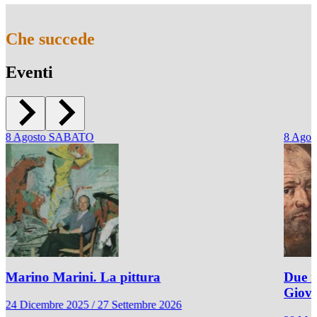
Che succede
Eventi
8
Agosto
SABATO
8
Agos
Marino Marini. La pittura
Due r
Giov
24 Dicembre 2025 / 27 Settembre 2026