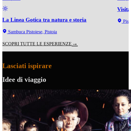
Visit
La Linea Gotica tra natura e storia
Pist
Sambuca Pistoiese, Pistoia
SCOPRI TUTTE LE ESPERIENZE
Lasciati ispirare
Idee di viaggio