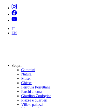
IT
EN
Scopri
Cammini
Natura
Musei
Chiese
Ferrovia Porrettana
Parchi a tema
Giardino Zoologico
Piazze e quartieri
Ville e palazzi