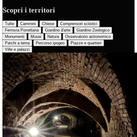
Scopri i territori
Tutte
Cammini
Chiese
Comprensori sciistici
Ferrovia Porrettana
Giardino d'arte
Giardino Zoologico
Monumenti
Musei
Natura
Osservatorio astronomico
Parchi a tema
Percorso ipogeo
Piazze e quartieri
Ville e palazzi