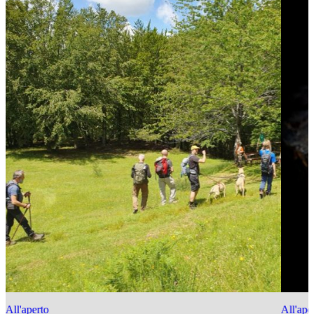
All'aperto
All'ape