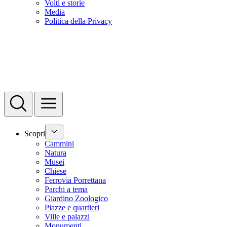
Volti e storie
Media
Politica della Privacy
Scopri
Cammini
Natura
Musei
Chiese
Ferrovia Porrettana
Parchi a tema
Giardino Zoologico
Piazze e quartieri
Ville e palazzi
Monumenti