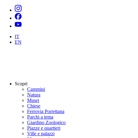
IT
EN
Scopri
Cammini
Natura
Musei
Chiese
Ferrovia Porrettana
Parchi a tema
Giardino Zoologico
Piazze e quartieri
Ville e palazzi