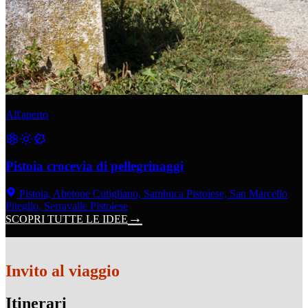
All'aperto
Pistoia crocevia di pellegrinaggi
Pistoia, Abetone Cutigliano, Sambuca Pistoiese, San Marcello
Piteglio, Serravalle Pistoiese
SCOPRI TUTTE LE IDEE
Invito al viaggio
Itinerari