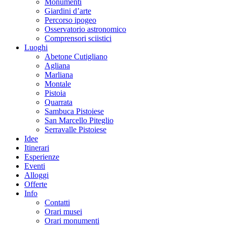
Monumenti
Giardini d’arte
Percorso ipogeo
Osservatorio astronomico
Comprensori sciistici
Luoghi
Abetone Cutigliano
Agliana
Marliana
Montale
Pistoia
Quarrata
Sambuca Pistoiese
San Marcello Piteglio
Serravalle Pistoiese
Idee
Itinerari
Esperienze
Eventi
Alloggi
Offerte
Info
Contatti
Orari musei
Orari monumenti