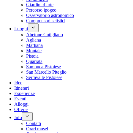
Giardini d’arte
Percorso ipogeo
Osservatorio astronomico
Comprensori sciistici
Luoghi
Abetone Cutigliano
Agliana
Marliana
Montale
Pistoia
Quarrata
Sambuca Pistoiese
San Marcello Piteglio
Serravalle Pistoiese
Idee
Itinerari
Esperienze
Eventi
Alloggi
Offerte
Info
Contatti
Orari musei