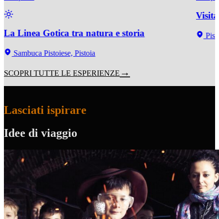
Visit
La Linea Gotica tra natura e storia
Pist
Sambuca Pistoiese, Pistoia
SCOPRI TUTTE LE ESPERIENZE
Lasciati ispirare
Idee di viaggio