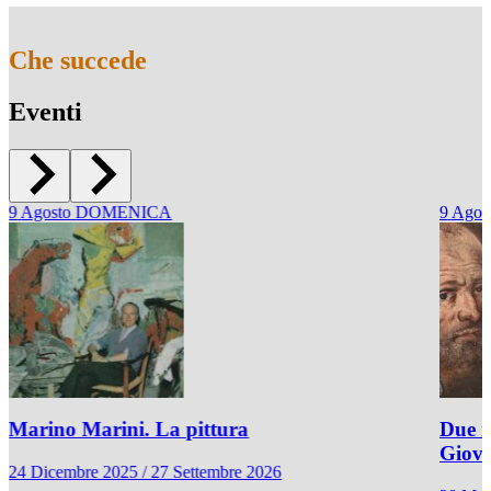
Che succede
Eventi
9
Agosto
DOMENICA
9
Agos
Marino Marini. La pittura
Due r
Giov
24 Dicembre 2025 / 27 Settembre 2026