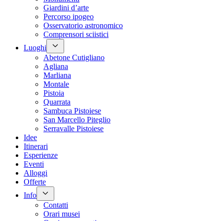
Giardini d’arte
Percorso ipogeo
Osservatorio astronomico
Comprensori sciistici
Luoghi
Abetone Cutigliano
Agliana
Marliana
Montale
Pistoia
Quarrata
Sambuca Pistoiese
San Marcello Piteglio
Serravalle Pistoiese
Idee
Itinerari
Esperienze
Eventi
Alloggi
Offerte
Info
Contatti
Orari musei