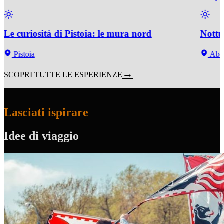
Le curiosità di Pistoia: le mura nord
Nottu
Pistoia
Abet
SCOPRI TUTTE LE ESPERIENZE
Lasciati ispirare
Idee di viaggio