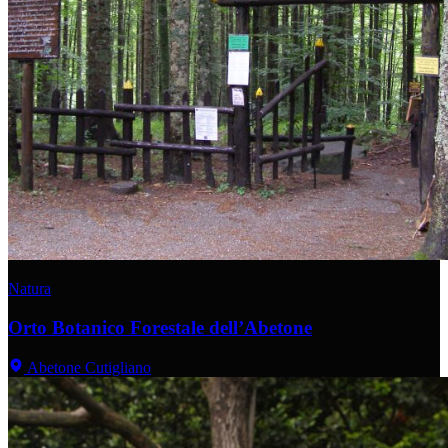
Natura
Orto Botanico Forestale dell’Abetone
Abetone Cutigliano