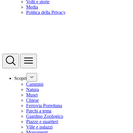
Volti e storie
Media
Politica della Privacy
Scopri
Cammini
Natura
Musei
Chiese
Ferrovia Porrettana
Parchi a tema
Giardino Zoologico
Piazze e quartieri
Ville e palazzi
Monumenti