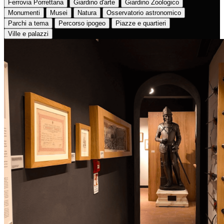
Ferrovia Porrettana
Giardino d'arte
Giardino Zoologico
Monumenti
Musei
Natura
Osservatorio astronomico
Parchi a tema
Percorso ipogeo
Piazze e quartieri
Ville e palazzi