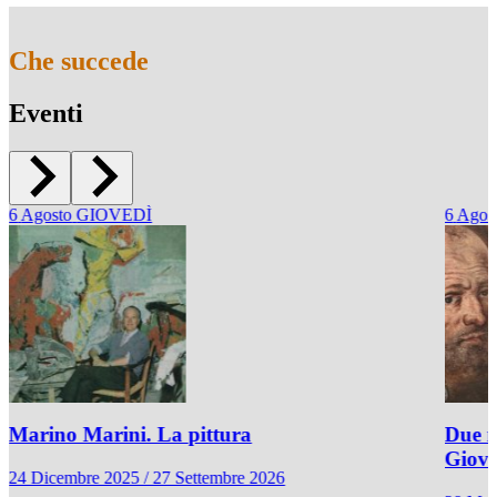
Che succede
Eventi
6
Agosto
GIOVEDÌ
6
Agos
Marino Marini. La pittura
Due r
Giov
24 Dicembre 2025 / 27 Settembre 2026