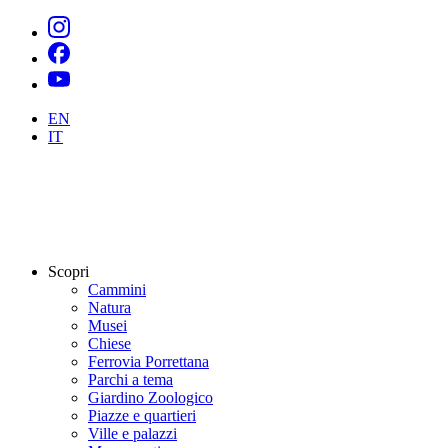
EN
IT
Scopri
Cammini
Natura
Musei
Chiese
Ferrovia Porrettana
Parchi a tema
Giardino Zoologico
Piazze e quartieri
Ville e palazzi