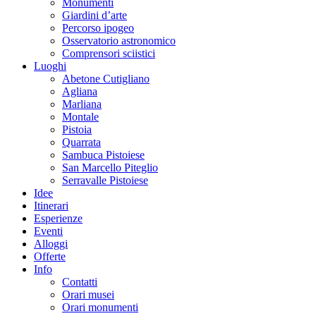
Monumenti
Giardini d’arte
Percorso ipogeo
Osservatorio astronomico
Comprensori sciistici
Luoghi
Abetone Cutigliano
Agliana
Marliana
Montale
Pistoia
Quarrata
Sambuca Pistoiese
San Marcello Piteglio
Serravalle Pistoiese
Idee
Itinerari
Esperienze
Eventi
Alloggi
Offerte
Info
Contatti
Orari musei
Orari monumenti