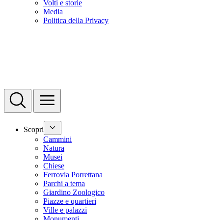
Volti e storie
Media
Politica della Privacy
Scopri
Cammini
Natura
Musei
Chiese
Ferrovia Porrettana
Parchi a tema
Giardino Zoologico
Piazze e quartieri
Ville e palazzi
Monumenti