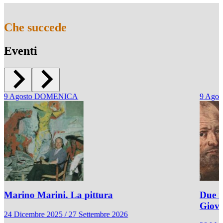
Che succede
Eventi
9
Agosto
DOMENICA
9
Agos
Marino Marini. La pittura
Due r
Giov
24 Dicembre 2025 / 27 Settembre 2026