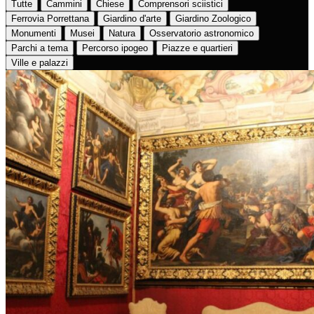
Tutte
Cammini
Chiese
Comprensori sciistici
Ferrovia Porrettana
Giardino d'arte
Giardino Zoologico
Monumenti
Musei
Natura
Osservatorio astronomico
Parchi a tema
Percorso ipogeo
Piazze e quartieri
Ville e palazzi