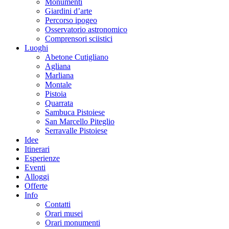
Monumenti
Giardini d’arte
Percorso ipogeo
Osservatorio astronomico
Comprensori sciistici
Luoghi
Abetone Cutigliano
Agliana
Marliana
Montale
Pistoia
Quarrata
Sambuca Pistoiese
San Marcello Piteglio
Serravalle Pistoiese
Idee
Itinerari
Esperienze
Eventi
Alloggi
Offerte
Info
Contatti
Orari musei
Orari monumenti