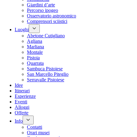
Giardini d’arte
Percorso ipogeo
Osservatorio astronomico
Comprensori sciistici
Luoghi
Abetone Cutigliano
Agliana
Marliana
Montale
Pistoia
Quarrata
Sambuca Pistoiese
San Marcello Piteglio
Serravalle Pistoiese
Idee
Itinerari
Esperienze
Eventi
Alloggi
Offerte
Info
Contatti
Orari musei