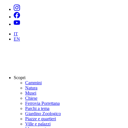
IT
EN
Scopri
Cammini
Natura
Musei
Chiese
Ferrovia Porrettana
Parchi a tema
Giardino Zoologico
Piazze e quartieri
Ville e palazzi