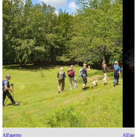
All'aperto
All'ape