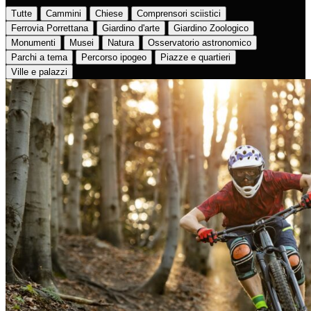
Tutte
Cammini
Chiese
Comprensori sciistici
Ferrovia Porrettana
Giardino d'arte
Giardino Zoologico
Monumenti
Musei
Natura
Osservatorio astronomico
Parchi a tema
Percorso ipogeo
Piazze e quartieri
Ville e palazzi