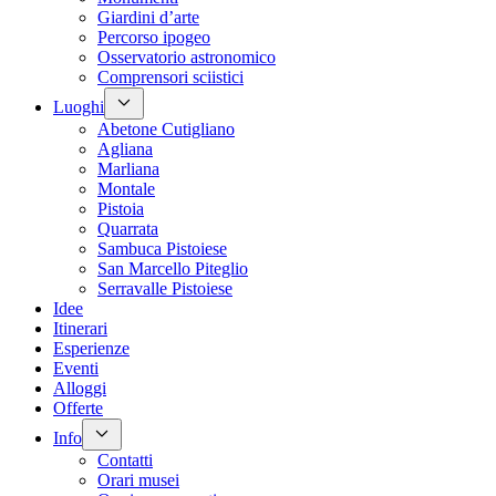
Giardini d’arte
Percorso ipogeo
Osservatorio astronomico
Comprensori sciistici
Luoghi
Abetone Cutigliano
Agliana
Marliana
Montale
Pistoia
Quarrata
Sambuca Pistoiese
San Marcello Piteglio
Serravalle Pistoiese
Idee
Itinerari
Esperienze
Eventi
Alloggi
Offerte
Info
Contatti
Orari musei