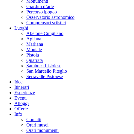
Monumenti
Giardini d’arte
Percorso ipogeo
Osservatorio astronomico
Comprensori sciistici
Luoghi
Abetone Cutigliano
Agliana
Marliana
Montale
Pistoia
Quarrata
Sambuca Pistoiese
San Marcello Piteglio
Serravalle Pistoiese
Idee
Itinerari
Esperienze
Eventi
Alloggi
Offerte
Info
Contatti
Orari musei
Orari monumenti