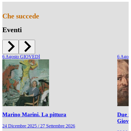
Che succede
Eventi
6
Agosto
GIOVEDÌ
6
Agos
Marino Marini. La pittura
Due r
Giov
24 Dicembre 2025 / 27 Settembre 2026