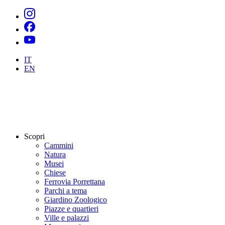
IT
EN
Scopri
Cammini
Natura
Musei
Chiese
Ferrovia Porrettana
Parchi a tema
Giardino Zoologico
Piazze e quartieri
Ville e palazzi