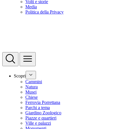
Volti e storie
Media
Politica della Privacy
Scopri
Cammini
Natura
Musei
Chiese
Ferrovia Porrettana
Parchi a tema
Giardino Zoologico
Piazze e quartieri
Ville e palazzi
Monumenti