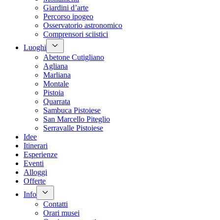
Giardini d’arte
Percorso ipogeo
Osservatorio astronomico
Comprensori sciistici
Luoghi
Abetone Cutigliano
Agliana
Marliana
Montale
Pistoia
Quarrata
Sambuca Pistoiese
San Marcello Piteglio
Serravalle Pistoiese
Idee
Itinerari
Esperienze
Eventi
Alloggi
Offerte
Info
Contatti
Orari musei