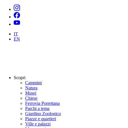
IT
EN
Scopri
Cammini
Natura
Musei
Chiese
Ferrovia Porrettana
Parchi a tema
Giardino Zoologico
Piazze e quartieri
Ville e palazzi