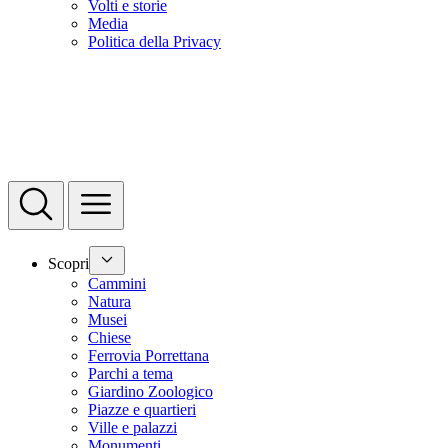
Volti e storie
Media
Politica della Privacy
Scopri
Cammini
Natura
Musei
Chiese
Ferrovia Porrettana
Parchi a tema
Giardino Zoologico
Piazze e quartieri
Ville e palazzi
Monumenti