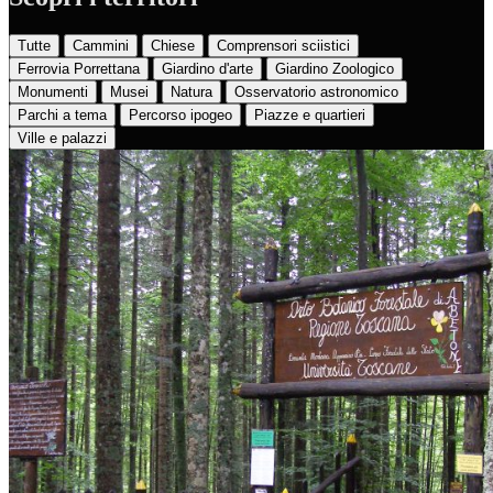
Tutte
Cammini
Chiese
Comprensori sciistici
Ferrovia Porrettana
Giardino d'arte
Giardino Zoologico
Monumenti
Musei
Natura
Osservatorio astronomico
Parchi a tema
Percorso ipogeo
Piazze e quartieri
Ville e palazzi