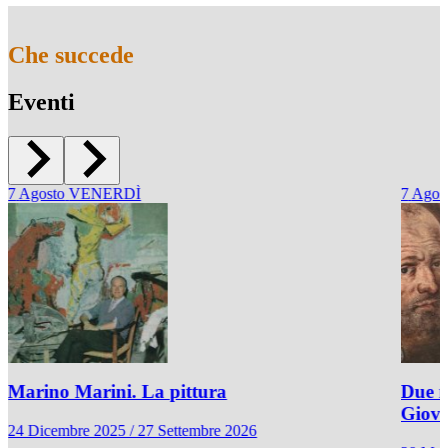
Che succede
Eventi
7
Agosto
VENERDÌ
7
Agos
Marino Marini. La pittura
Due r
Giov
24 Dicembre 2025 / 27 Settembre 2026