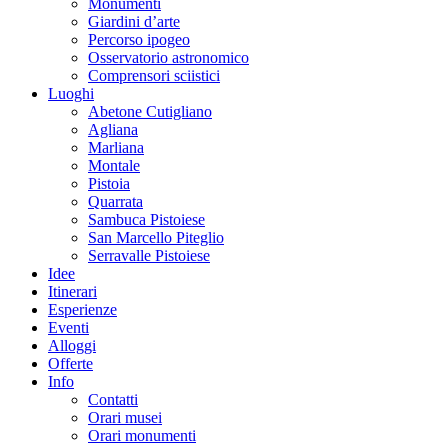
Monumenti
Giardini d’arte
Percorso ipogeo
Osservatorio astronomico
Comprensori sciistici
Luoghi
Abetone Cutigliano
Agliana
Marliana
Montale
Pistoia
Quarrata
Sambuca Pistoiese
San Marcello Piteglio
Serravalle Pistoiese
Idee
Itinerari
Esperienze
Eventi
Alloggi
Offerte
Info
Contatti
Orari musei
Orari monumenti