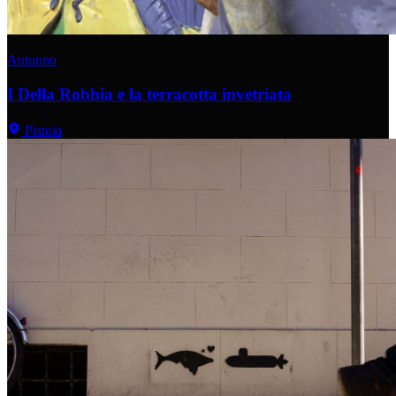
Autunno
I Della Robbia e la terracotta invetriata
Pistoia