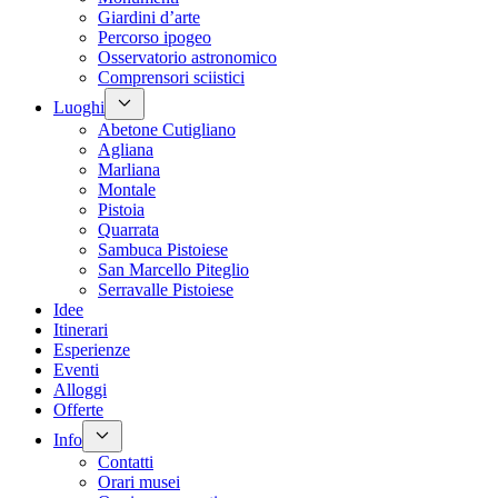
Giardini d’arte
Percorso ipogeo
Osservatorio astronomico
Comprensori sciistici
Luoghi
Abetone Cutigliano
Agliana
Marliana
Montale
Pistoia
Quarrata
Sambuca Pistoiese
San Marcello Piteglio
Serravalle Pistoiese
Idee
Itinerari
Esperienze
Eventi
Alloggi
Offerte
Info
Contatti
Orari musei