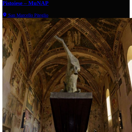
Pistoiese – MuNAP
San Marcello Piteglio