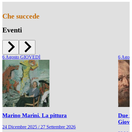
Che succede
Eventi
6
Agosto
GIOVEDÌ
6
Agos
Marino Marini. La pittura
Due r
Giov
24 Dicembre 2025 / 27 Settembre 2026