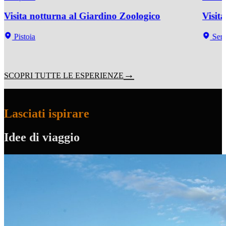
Visita notturna al Giardino Zoologico
Visit
Pistoia
Serra
SCOPRI TUTTE LE ESPERIENZE
Lasciati ispirare
Idee di viaggio