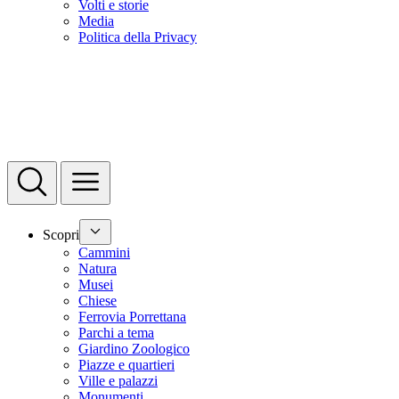
Volti e storie
Media
Politica della Privacy
Scopri
Cammini
Natura
Musei
Chiese
Ferrovia Porrettana
Parchi a tema
Giardino Zoologico
Piazze e quartieri
Ville e palazzi
Monumenti