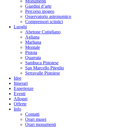
Monumenti
Giardini d’arte
Percorso ipogeo
Osservatorio astronomico
Comprensori sciistici
Luoghi
Abetone Cutigliano
Agliana
Marliana
Montale
Pistoia
Quarrata
Sambuca Pistoiese
San Marcello Piteglio
Serravalle Pistoiese
Idee
Itinerari
Esperienze
Eventi
Alloggi
Offerte
Info
Contatti
Orari musei
Orari monumenti