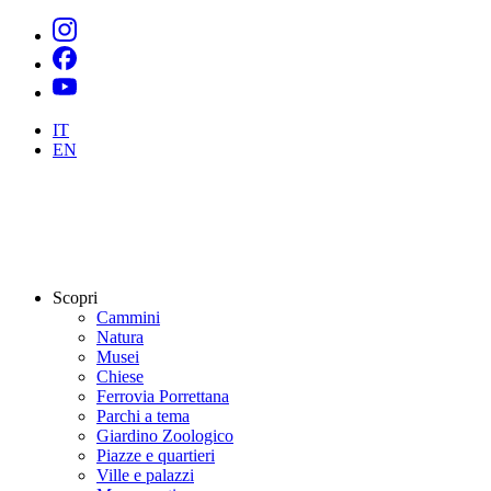
IT
EN
Scopri
Cammini
Natura
Musei
Chiese
Ferrovia Porrettana
Parchi a tema
Giardino Zoologico
Piazze e quartieri
Ville e palazzi