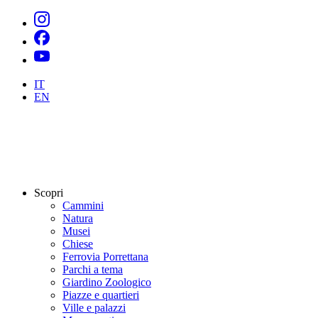
IT
EN
Scopri
Cammini
Natura
Musei
Chiese
Ferrovia Porrettana
Parchi a tema
Giardino Zoologico
Piazze e quartieri
Ville e palazzi