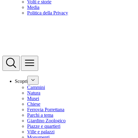
Volti e storie
Media
Politica della Privacy
Scopri
Cammini
Natura
Musei
Chiese
Ferrovia Porrettana
Parchi a tema
Giardino Zoologico
Piazze e quartieri
Ville e palazzi
Monumenti