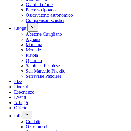
Giardini d’arte
Percorso ipogeo
Osservatorio astronomico
Comprensori sciistici
Luoghi
Abetone Cutigliano
Agliana
Marliana
Montale
Pistoia
Quarrata
Sambuca Pistoiese
San Marcello Piteglio
Serravalle Pistoiese
Idee
Itinerari
Esperienze
Eventi
Alloggi
Offerte
Info
Contatti
Orari musei