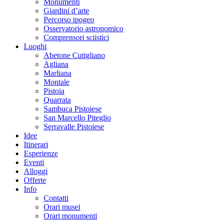
Monumenti
Giardini d’arte
Percorso ipogeo
Osservatorio astronomico
Comprensori sciistici
Luoghi
Abetone Cutigliano
Agliana
Marliana
Montale
Pistoia
Quarrata
Sambuca Pistoiese
San Marcello Piteglio
Serravalle Pistoiese
Idee
Itinerari
Esperienze
Eventi
Alloggi
Offerte
Info
Contatti
Orari musei
Orari monumenti