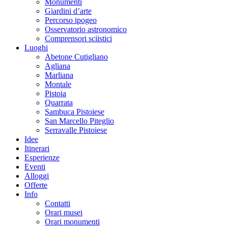
Monumenti
Giardini d’arte
Percorso ipogeo
Osservatorio astronomico
Comprensori sciistici
Luoghi
Abetone Cutigliano
Agliana
Marliana
Montale
Pistoia
Quarrata
Sambuca Pistoiese
San Marcello Piteglio
Serravalle Pistoiese
Idee
Itinerari
Esperienze
Eventi
Alloggi
Offerte
Info
Contatti
Orari musei
Orari monumenti