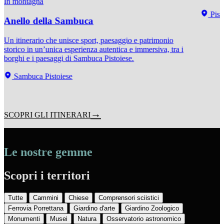
In montagna
Pist
Anello della Sambuca
Un itinerario che unisce sport, paesaggio e patrimonio
storico in un’unica esperienza autentica e immersiva, tra i
borghi e i paesaggi di Sambuca Pistoiese.
Sambuca Pistoiese
SCOPRI GLI ITINERARI
Le nostre gemme
Scopri i territori
Tutte
Cammini
Chiese
Comprensori sciistici
Ferrovia Porrettana
Giardino d'arte
Giardino Zoologico
Monumenti
Musei
Natura
Osservatorio astronomico