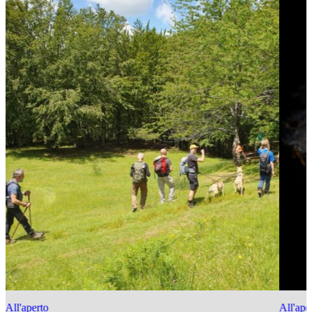
All'aperto
All'ape