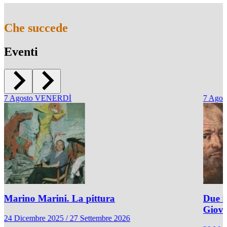
Che succede
Eventi
7
Agosto
VENERDÌ
7
Agos
Marino Marini. La pittura
Due r
Giov
24 Dicembre 2025 / 27 Settembre 2026