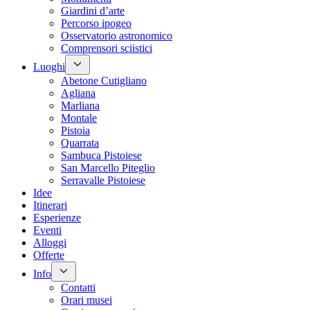
Giardini d’arte
Percorso ipogeo
Osservatorio astronomico
Comprensori sciistici
Luoghi
Abetone Cutigliano
Agliana
Marliana
Montale
Pistoia
Quarrata
Sambuca Pistoiese
San Marcello Piteglio
Serravalle Pistoiese
Idee
Itinerari
Esperienze
Eventi
Alloggi
Offerte
Info
Contatti
Orari musei