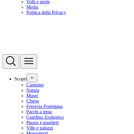
Volti e storie
Media
Politica della Privacy
Scopri
Cammini
Natura
Musei
Chiese
Ferrovia Porrettana
Parchi a tema
Giardino Zoologico
Piazze e quartieri
Ville e palazzi
Monumenti