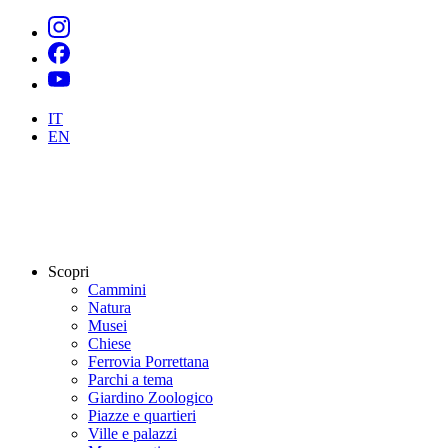
IT
EN
Scopri
Cammini
Natura
Musei
Chiese
Ferrovia Porrettana
Parchi a tema
Giardino Zoologico
Piazze e quartieri
Ville e palazzi