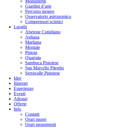
Monumenti
Giardini d’arte
Percorso ipogeo
Osservatorio astronomico
Comprensori sciistici
Luoghi
Abetone Cutigliano
Agliana
Marliana
Montale
Pistoia
Quarrata
Sambuca Pistoiese
San Marcello Piteglio
Serravalle Pistoiese
Idee
Itinerari
Esperienze
Eventi
Alloggi
Offerte
Info
Contatti
Orari musei
Orari monumenti