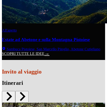
All'aperto
Estate ad Abetone e sulla Montagna Pistoiese
Sambuca Pistoiese, San Marcello Piteglio, Abetone Cutigliano
SCOPRI TUTTE LE IDEE
Invito al viaggio
Itinerari