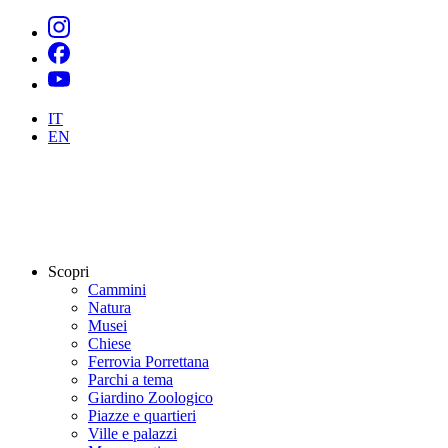
IT
EN
Scopri
Cammini
Natura
Musei
Chiese
Ferrovia Porrettana
Parchi a tema
Giardino Zoologico
Piazze e quartieri
Ville e palazzi