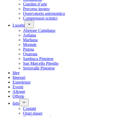
Giardini d’arte
Percorso ipogeo
Osservatorio astronomico
Comprensori sciistici
Luoghi
Abetone Cutigliano
Agliana
Marliana
Montale
Pistoia
Quarrata
Sambuca Pistoiese
San Marcello Piteglio
Serravalle Pistoiese
Idee
Itinerari
Esperienze
Eventi
Alloggi
Offerte
Info
Contatti
Orari musei