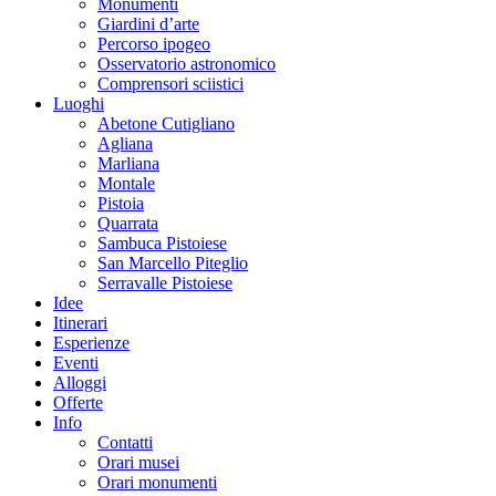
Monumenti
Giardini d’arte
Percorso ipogeo
Osservatorio astronomico
Comprensori sciistici
Luoghi
Abetone Cutigliano
Agliana
Marliana
Montale
Pistoia
Quarrata
Sambuca Pistoiese
San Marcello Piteglio
Serravalle Pistoiese
Idee
Itinerari
Esperienze
Eventi
Alloggi
Offerte
Info
Contatti
Orari musei
Orari monumenti