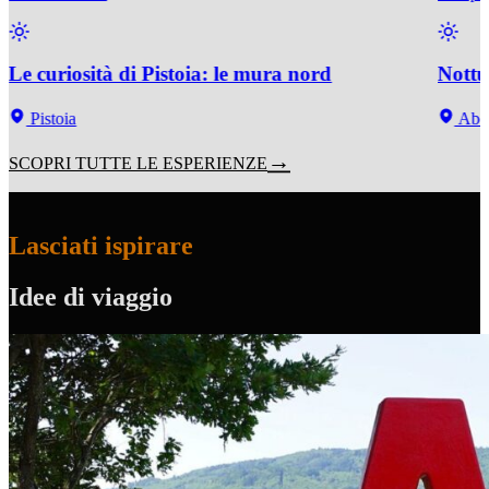
Le curiosità di Pistoia: le mura nord
Nottu
Pistoia
Abet
SCOPRI TUTTE LE ESPERIENZE
Lasciati ispirare
Idee di viaggio