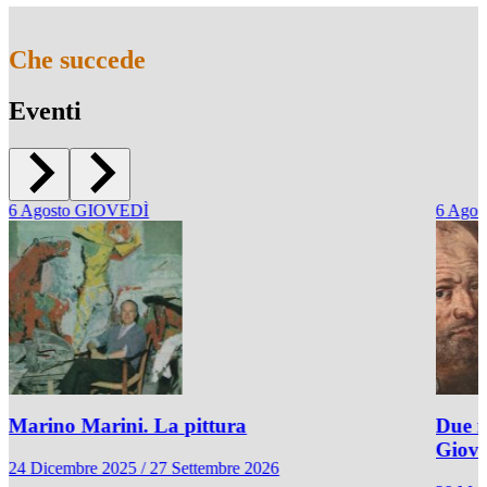
Che succede
Eventi
6
Agosto
GIOVEDÌ
6
Agos
Marino Marini. La pittura
Due r
Giov
24 Dicembre 2025 / 27 Settembre 2026