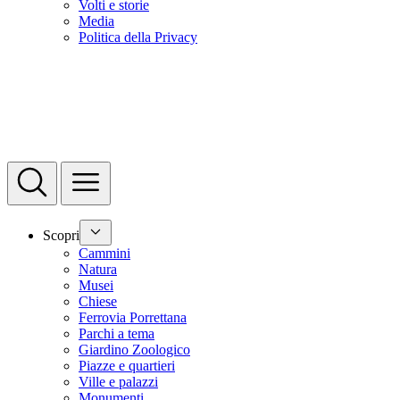
Volti e storie
Media
Politica della Privacy
Scopri
Cammini
Natura
Musei
Chiese
Ferrovia Porrettana
Parchi a tema
Giardino Zoologico
Piazze e quartieri
Ville e palazzi
Monumenti