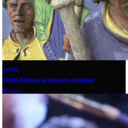
Autunno
I Della Robbia e la terracotta invetriata
Pistoia