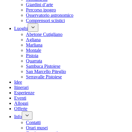
Giardini d’arte
Percorso ipogeo
Osservatorio astronomico
Comprensori sciistici
Luoghi
Abetone Cutigliano
Agliana
Marliana
Montale
Pistoia
Quarrata
Sambuca Pistoiese
San Marcello Piteglio
Serravalle Pistoiese
Idee
Itinerari
Esperienze
Eventi
Alloggi
Offerte
Info
Contatti
Orari musei