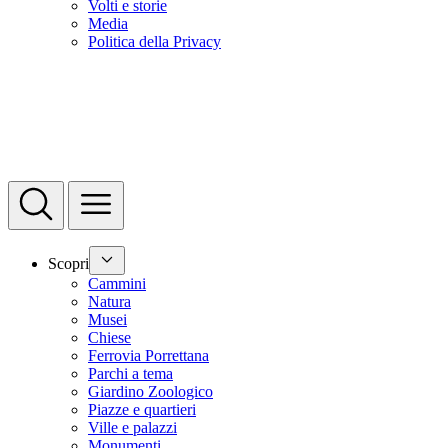
Volti e storie
Media
Politica della Privacy
Scopri
Cammini
Natura
Musei
Chiese
Ferrovia Porrettana
Parchi a tema
Giardino Zoologico
Piazze e quartieri
Ville e palazzi
Monumenti