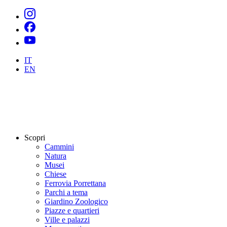
IT
EN
Scopri
Cammini
Natura
Musei
Chiese
Ferrovia Porrettana
Parchi a tema
Giardino Zoologico
Piazze e quartieri
Ville e palazzi