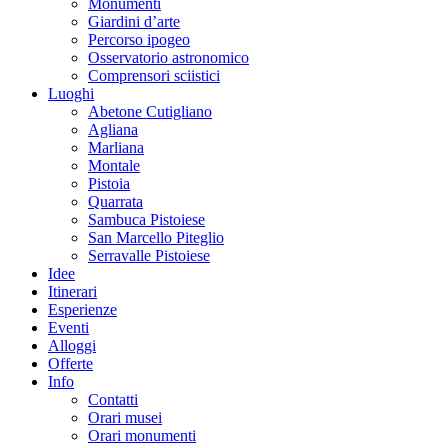
Monumenti
Giardini d’arte
Percorso ipogeo
Osservatorio astronomico
Comprensori sciistici
Luoghi
Abetone Cutigliano
Agliana
Marliana
Montale
Pistoia
Quarrata
Sambuca Pistoiese
San Marcello Piteglio
Serravalle Pistoiese
Idee
Itinerari
Esperienze
Eventi
Alloggi
Offerte
Info
Contatti
Orari musei
Orari monumenti